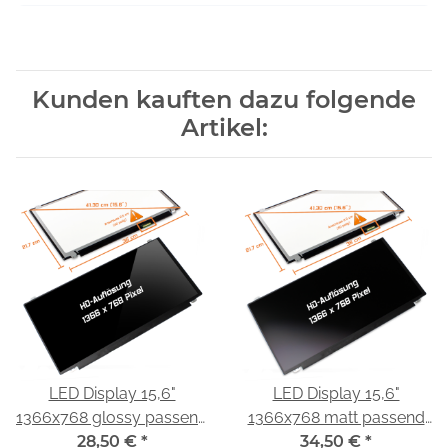
Kunden kauften dazu folgende
Artikel:
LED Display 15,6"
LED Display 15,6"
1366x768 glossy passend
1366x768 matt passend
für LG Display LP156WH3
28,50 €
*
für LG Display LP156WH3
34,50 €
*