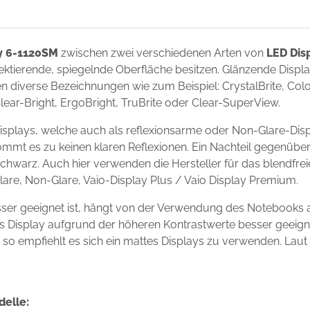
y 6-1120SM
zwischen zwei verschiedenen Arten von
LED Dis
flektierende, spiegelnde Oberfläche besitzen. Glänzende Disp
 diverse Bezeichnungen wie zum Beispiel: CrystalBrite, Color-
Clear-Bright, ErgoBright, TruBrite oder Clear-SuperView.
splays, welche auch als reflexionsarme oder Non-Glare-Disp
ommt es zu keinen klaren Reflexionen. Ein Nachteil gegenüber
chwarz. Auch hier verwenden die Hersteller für das blendfre
Glare, Non-Glare, Vaio-Display Plus / Vaio Display Premium.
ser geeignet ist, hängt von der Verwendung des Notebooks 
ndes Display aufgrund der höheren Kontrastwerte besser geei
s, so empfiehlt es sich ein mattes Displays zu verwenden. Laut
delle: