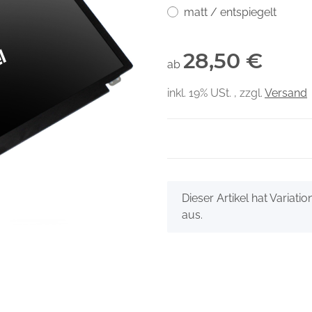
matt / entspiegelt
28,50 €
ab
inkl. 19% USt. , zzgl.
Versand
x
Dieser Artikel hat Variati
aus.