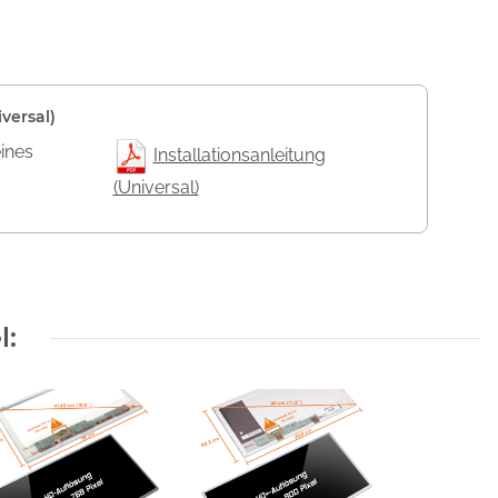
versal)
eines
Installationsanleitung
(Universal)
l: