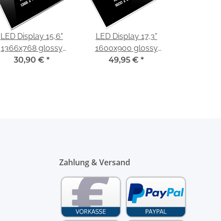
LED Display 15,6"
LED Display 17,3"
1366x768 glossy
1600x900 glossy
passend für LG
30,90 €
*
passend für LG
49,95 €
*
Display LP156WH4
Display LP173WD1
(TL)(N3)
(TL)(P1)
Zahlung & Versand