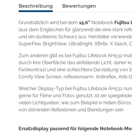
Beschreibung
Bewertungen
Grundsätzlich wird bei dem
15,6"
Notebook
Fujitsu
(aus dem Englischen für glänzend) die eine stark re
und ein dunkleres Schwarz aus. Hersteller verwenden
SuperFine, BrightView, UltraBright, XBrite, X-black, 
Zum anderen gibt es bei Fujitsu Lifebook AH532 mat
durch ihre Oberfläche das einfallende Licht, daher k
Farbkontrast und eine schlechtere Darstellung von S
Comfy View Screen, reflexionsarm, Antireflex, Anti-
Welcher Display-Typ bei Fujitsu Lifebook AH532 nu
gerne für Filme und Fotos genutzt, ist ein spiegel
vielen Lichtquellen, wie zum Beispiel in hellen Büro
von störenden Reflexionen und Blendungen sein.
Ersatzdisplay passend für folgende Notebook-Mo