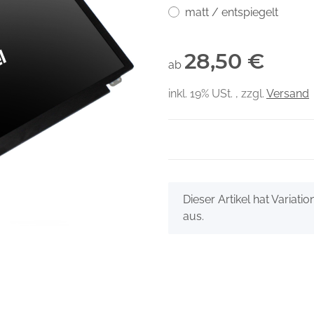
matt / entspiegelt
28,50 €
ab
inkl. 19% USt. , zzgl.
Versand
x
Dieser Artikel hat Variati
aus.