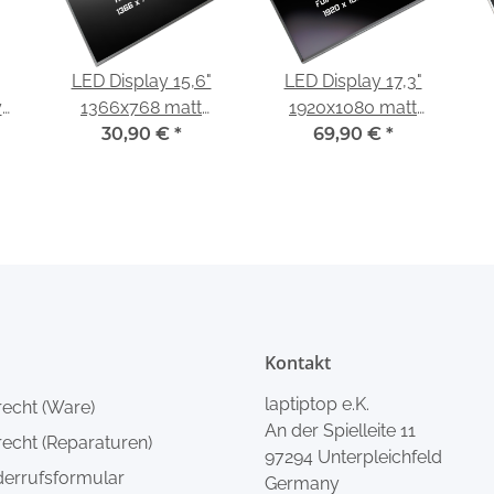
LED Display 15,6"
LED Display 17,3"
y
1366x768 matt
1920x1080 matt
u
passend für Fujitsu
30,90 €
*
passend für Fujitsu
69,90 €
*
Lifebook AH530
Lifebook NH532
Kontakt
laptiptop e.K.
recht (Ware)
An der Spielleite 11
echt (Reparaturen)
97294 Unterpleichfeld
derrufsformular
Germany