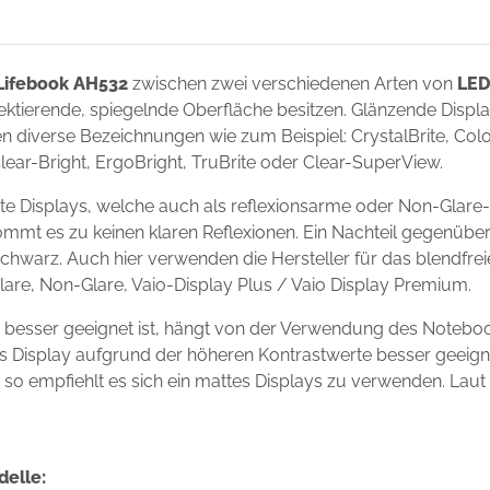
 Lifebook AH532
zwischen zwei verschiedenen Arten von
LED
flektierende, spiegelnde Oberfläche besitzen. Glänzende Disp
 diverse Bezeichnungen wie zum Beispiel: CrystalBrite, Color-
Clear-Bright, ErgoBright, TruBrite oder Clear-SuperView.
te Displays, welche auch als reflexionsarme oder Non-Glare-
ommt es zu keinen klaren Reflexionen. Ein Nachteil gegenüber
chwarz. Auch hier verwenden die Hersteller für das blendfre
Glare, Non-Glare, Vaio-Display Plus / Vaio Display Premium.
n besser geeignet ist, hängt von der Verwendung des Notebo
ndes Display aufgrund der höheren Kontrastwerte besser geei
s, so empfiehlt es sich ein mattes Displays zu verwenden. Laut
delle: