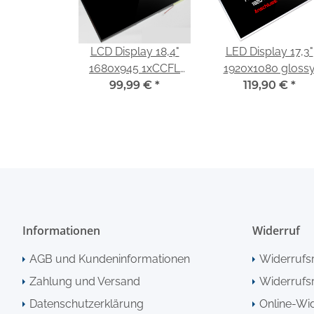
LCD Display 18,4"
LED Display 17,3"
1680x945 1xCCFL
1920x1080 gloss
glossy passend für
99,99 €
*
passend für Fujits
119,90 €
*
Fujitsu Lifebook
Lifebook NH532
NH570
Informationen
Widerruf
AGB und Kundeninformationen
Widerrufs
Zahlung und Versand
Widerrufsr
Datenschutzerklärung
Online-Wi