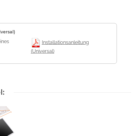
versal)
eines
Installationsanleitung
(Universal)
l: