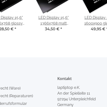
Display 15,6"
LED Display 15,6"
LED Display 
6x768 glossy
1366x768 matt
1600x900 gl
nd für Fujitsu
28,50 €
*
passend für Fujitsu
34,50 €
*
passend für 
49,95 €
febook A532
Lifebook A532
Akoya P78
Kontakt
laptiptop e.K.
recht (Ware)
An der Spielleite 11
echt (Reparaturen)
97294 Unterpleichfeld
derrufsformular
Germany