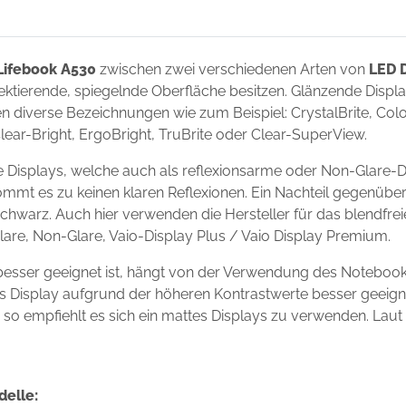
 Lifebook A530
zwischen zwei verschiedenen Arten von
LED D
flektierende, spiegelnde Oberfläche besitzen. Glänzende Disp
 diverse Bezeichnungen wie zum Beispiel: CrystalBrite, Color-
Clear-Bright, ErgoBright, TruBrite oder Clear-SuperView.
e Displays, welche auch als reflexionsarme oder Non-Glare-D
ommt es zu keinen klaren Reflexionen. Ein Nachteil gegenüber
chwarz. Auch hier verwenden die Hersteller für das blendfre
Glare, Non-Glare, Vaio-Display Plus / Vaio Display Premium.
 besser geeignet ist, hängt von der Verwendung des Noteboo
ndes Display aufgrund der höheren Kontrastwerte besser geei
s, so empfiehlt es sich ein mattes Displays zu verwenden. Laut
delle: