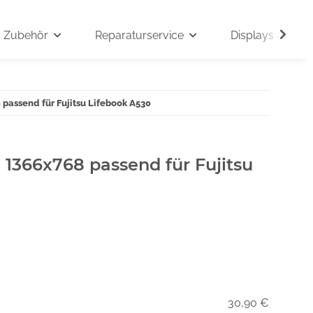
Zubehör
Reparaturservice
Displays auf An
 passend für Fujitsu Lifebook A530
" 1366x768 passend für Fujitsu
30,90 €