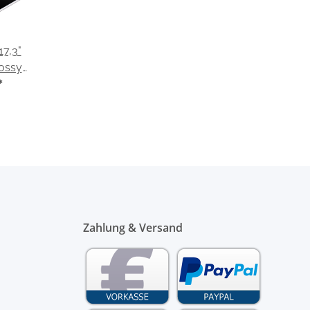
17,3"
ossy
Medion
*
18
Zahlung & Versand