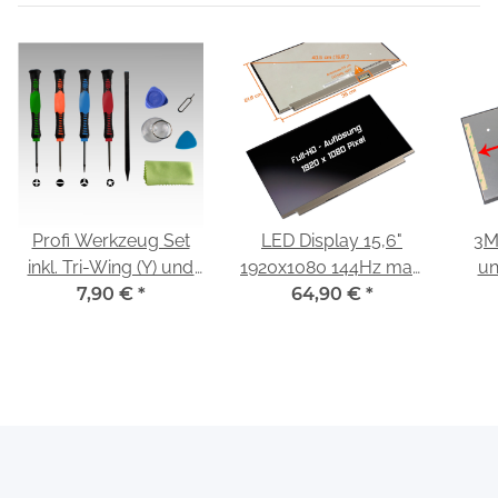
Profi Werkzeug Set
LED Display 15,6"
3M
inkl. Tri-Wing (Y) und
1920x1080 144Hz matt
un
Pentalobe
7,90 €
*
passend für Dell G3 15
64,90 €
*
Schraubendreher
3500
Dis