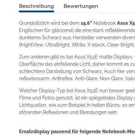
Beschreibung
Bewertungen
Grundsätzlich wird bei dem
15,6"
Notebook
Asus X
Englischen für glänzend) die eine stark reflektieren
dunkleres Schwarz aus. Hersteller verwenden diverse
BrightView, UltraBright, XBrite, X-black, Clear-Brigh
Zum anderen gibt es bei Asus X53E matte Displays, 
Oberfläche das einfallende Licht, daher kommt es zu
schlechtere Darstellung von Schwarz. Auch hier ver
reflexionsarm, Antireflex, Anti-Glare, Non-Glare, Va
Welcher Display-Typ bei Asus X53E nun besser geei
Filme und Fotos genutzt, ist ein spiegelndes Displ
Lichtquellen, wie zum Beispiel in hellen Büros, so e
störenden Reflexionen und Blendungen sein.
Ersatzdisplay passend für folgende Notebook-Mo