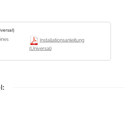
versal)
eines
Installationsanleitung
(Universal)
l: