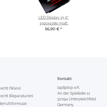
LED Display 15,6"
1920x1080 matt
passend für Fujitsu
56,90 €
*
Lifebook E756
Kontakt
laptiptop e.K.
recht (Ware)
An der Spielleite 11
echt (Reparaturen)
97294 Unterpleichfeld
derrufsformular
Germany