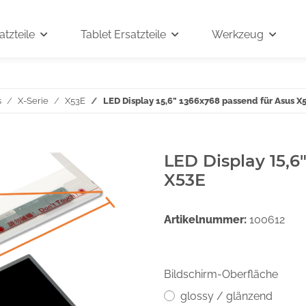
tzteile
Tablet Ersatzteile
Werkzeug
s
X-Serie
X53E
LED Display 15,6" 1366x768 passend für Asus X
LED Display 15,6
X53E
Artikelnummer:
100612
Bildschirm-Oberfläche
glossy / glänzend