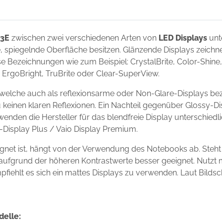
53E
zwischen zwei verschiedenen Arten von
LED Displays
unt
de, spiegelnde Oberfläche besitzen. Glänzende Displays zeich
 Bezeichnungen wie zum Beispiel: CrystalBrite, Color-Shine, 
t, ErgoBright, TruBrite oder Clear-SuperView.
welche auch als reflexionsarme oder Non-Glare-Displays bez
 keinen klaren Reflexionen. Ein Nachteil gegenüber Glossy-Dis
wenden die Hersteller für das blendfreie Display unterschie
io-Display Plus / Vaio Display Premium.
gnet ist, hängt von der Verwendung des Notebooks ab. Steh
ay aufgrund der höheren Kontrastwerte besser geeignet. Nutz
mpfiehlt es sich ein mattes Displays zu verwenden. Laut Bilds
delle: