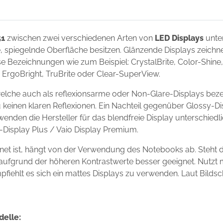
51
zwischen zwei verschiedenen Arten von
LED Displays
unte
de, spiegelnde Oberfläche besitzen. Glänzende Displays zeich
 Bezeichnungen wie zum Beispiel: CrystalBrite, Color-Shine, 
t, ErgoBright, TruBrite oder Clear-SuperView.
elche auch als reflexionsarme oder Non-Glare-Displays beze
 keinen klaren Reflexionen. Ein Nachteil gegenüber Glossy-Dis
wenden die Hersteller für das blendfreie Display unterschie
io-Display Plus / Vaio Display Premium.
net ist, hängt von der Verwendung des Notebooks ab. Steht 
ay aufgrund der höheren Kontrastwerte besser geeignet. Nutz
mpfiehlt es sich ein mattes Displays zu verwenden. Laut Bilds
delle: