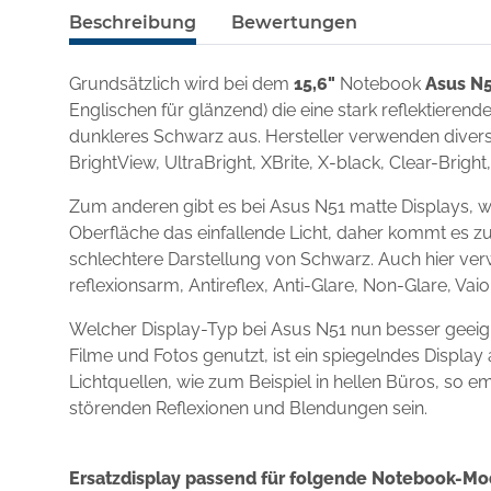
Beschreibung
Bewertungen
Grundsätzlich wird bei dem
15,6"
Notebook
Asus N
Englischen für glänzend) die eine stark reflektieren
dunkleres Schwarz aus. Hersteller verwenden diverse
BrightView, UltraBright, XBrite, X-black, Clear-Brigh
Zum anderen gibt es bei Asus N51 matte Displays, w
Oberfläche das einfallende Licht, daher kommt es zu
schlechtere Darstellung von Schwarz. Auch hier ver
reflexionsarm, Antireflex, Anti-Glare, Non-Glare, Va
Welcher Display-Typ bei Asus N51 nun besser geeig
Filme und Fotos genutzt, ist ein spiegelndes Displ
Lichtquellen, wie zum Beispiel in hellen Büros, so e
störenden Reflexionen und Blendungen sein.
Ersatzdisplay passend für folgende Notebook-Mo