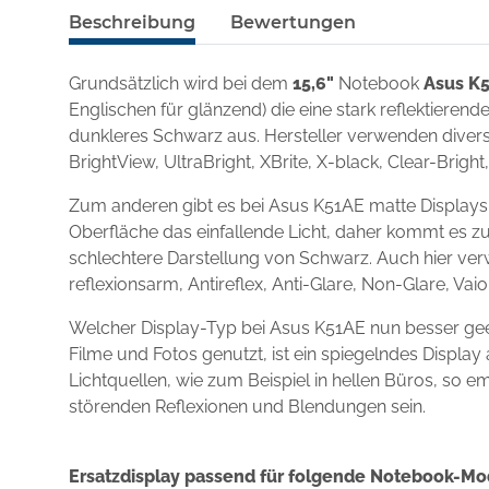
Beschreibung
Bewertungen
Grundsätzlich wird bei dem
15,6"
Notebook
Asus K
Englischen für glänzend) die eine stark reflektieren
dunkleres Schwarz aus. Hersteller verwenden diverse
BrightView, UltraBright, XBrite, X-black, Clear-Brigh
Zum anderen gibt es bei Asus K51AE matte Displays,
Oberfläche das einfallende Licht, daher kommt es zu
schlechtere Darstellung von Schwarz. Auch hier ver
reflexionsarm, Antireflex, Anti-Glare, Non-Glare, Va
Welcher Display-Typ bei Asus K51AE nun besser gee
Filme und Fotos genutzt, ist ein spiegelndes Displ
Lichtquellen, wie zum Beispiel in hellen Büros, so e
störenden Reflexionen und Blendungen sein.
Ersatzdisplay passend für folgende Notebook-Mo