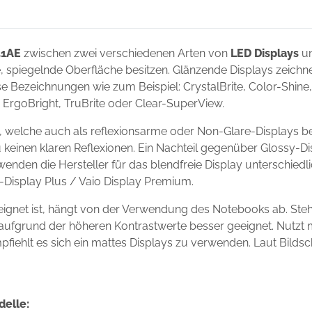
51AE
zwischen zwei verschiedenen Arten von
LED Displays
un
de, spiegelnde Oberfläche besitzen. Glänzende Displays zeich
 Bezeichnungen wie zum Beispiel: CrystalBrite, Color-Shine, 
t, ErgoBright, TruBrite oder Clear-SuperView.
 welche auch als reflexionsarme oder Non-Glare-Displays be
 keinen klaren Reflexionen. Ein Nachteil gegenüber Glossy-Dis
wenden die Hersteller für das blendfreie Display unterschie
io-Display Plus / Vaio Display Premium.
ignet ist, hängt von der Verwendung des Notebooks ab. Ste
ay aufgrund der höheren Kontrastwerte besser geeignet. Nutz
mpfiehlt es sich ein mattes Displays zu verwenden. Laut Bilds
delle: