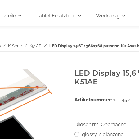
tzteile
Tablet Ersatzteile
Werkzeug
s
K-Serie
K51AE
LED Display 15,6" 1366x768 passend für Asus
LED Display 15,6
K51AE
Artikelnummer:
100452
Bildschirm-Oberfläche
glossy / glänzend