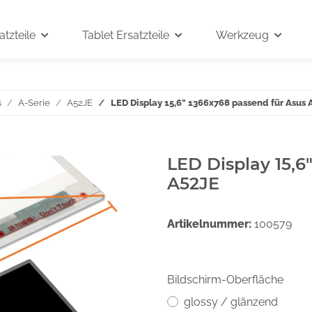
tzteile
Tablet Ersatzteile
Werkzeug
s
A-Serie
A52JE
LED Display 15,6" 1366x768 passend für Asus 
LED Display 15,6
A52JE
Artikelnummer:
100579
Bildschirm-Oberfläche
glossy / glänzend