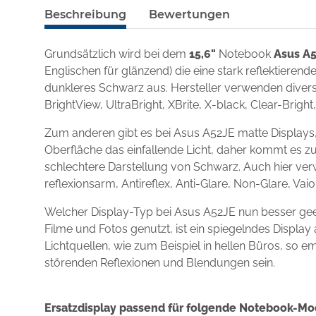
Beschreibung
Bewertungen
Grundsätzlich wird bei dem
15,6"
Notebook
Asus A
Englischen für glänzend) die eine stark reflektieren
dunkleres Schwarz aus. Hersteller verwenden diverse
BrightView, UltraBright, XBrite, X-black, Clear-Brigh
Zum anderen gibt es bei Asus A52JE matte Displays,
Oberfläche das einfallende Licht, daher kommt es zu
schlechtere Darstellung von Schwarz. Auch hier ver
reflexionsarm, Antireflex, Anti-Glare, Non-Glare, Va
Welcher Display-Typ bei Asus A52JE nun besser gee
Filme und Fotos genutzt, ist ein spiegelndes Displ
Lichtquellen, wie zum Beispiel in hellen Büros, so e
störenden Reflexionen und Blendungen sein.
Ersatzdisplay passend für folgende Notebook-Mo