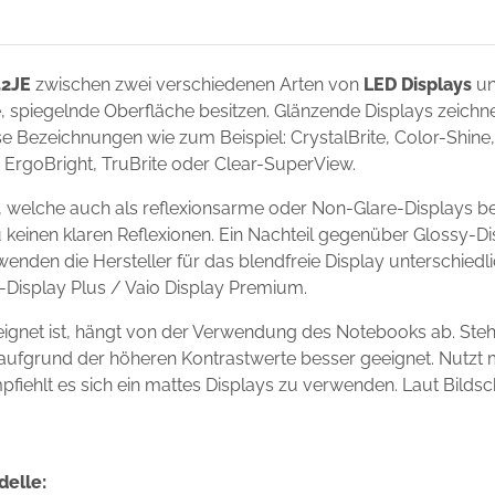
52JE
zwischen zwei verschiedenen Arten von
LED Displays
un
de, spiegelnde Oberfläche besitzen. Glänzende Displays zeich
 Bezeichnungen wie zum Beispiel: CrystalBrite, Color-Shine, 
t, ErgoBright, TruBrite oder Clear-SuperView.
 welche auch als reflexionsarme oder Non-Glare-Displays be
 keinen klaren Reflexionen. Ein Nachteil gegenüber Glossy-Dis
wenden die Hersteller für das blendfreie Display unterschie
io-Display Plus / Vaio Display Premium.
ignet ist, hängt von der Verwendung des Notebooks ab. Ste
ay aufgrund der höheren Kontrastwerte besser geeignet. Nutz
mpfiehlt es sich ein mattes Displays zu verwenden. Laut Bilds
delle: