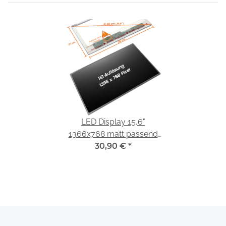
LED Display 15,6"
1366x768 matt passend
für Innolux N156BGE-L21
30,90 €
*