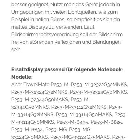
besser geeignet. Nutzt man das Gerät jedoch in
Umgebungen mit vielen Lichtquellen, wie zum
Beispiel in hellen Büros, so empfiehlt es sich ein
mattes Displays zu verwenden. Laut
Bildschirmarbeitsverordnung soll der Bildschirm
frei von störenden Reflexionen und Blendungen
sein.
Ersatzdisplay passend für folgende Notebook-
Modelle:
Acer TravelMate P253-M, P253-M-32322G32MNKS,
P253-M-32324G32MNKS, P253-M-32324G50MNKS,
P253-M-32344G50MAKS, P253-M-
32344G50MNKS, P253-M-33112G32MNKS, P253-
M-33114G32MNKS, P253-M-33114G50MAKS, P253-
M-33114G50MNKS, P253-M-6495, P253-M-6825,
P253-M-6834, P253-MG, P253-MG-
33124G50MAKS, P253-MG-33124G75MAKS, P253-