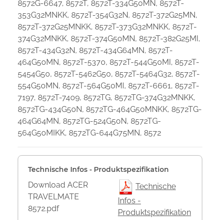
8572G-6647, 8572T, 8572T-334G50MN, 8572T-
353G32MNKK, 8572T-354G32N, 8572T-372G25MN,
8572T-372G25MNKK, 8572T-373G32MNKK, 8572T-
374G32MNKK, 8572T-374G50MN, 8572T-382G25MI,
8572T-434G32N, 8572T-434G64MN, 8572T-
464G50MN, 8572T-5370, 8572T-544G50MI, 8572T-
5454G50, 8572T-5462G50, 8572T-5464G32, 8572T-
554G50MN, 8572T-564G50MI, 8572T-6661, 8572T-
7197, 8572T-7409, 8572TG, 8572TG-374G32MNKK,
8572TG-434G50N, 8572TG-464G50MNKK, 8572TG-
464G64MN, 8572TG-524G50N, 8572TG-
564G50MIKK, 8572TG-644G75MN, 8572
Technische Infos - Produktspezifikation
Download ACER
Technische
TRAVELMATE
Infos -
8572.pdf
Produktspezifikation