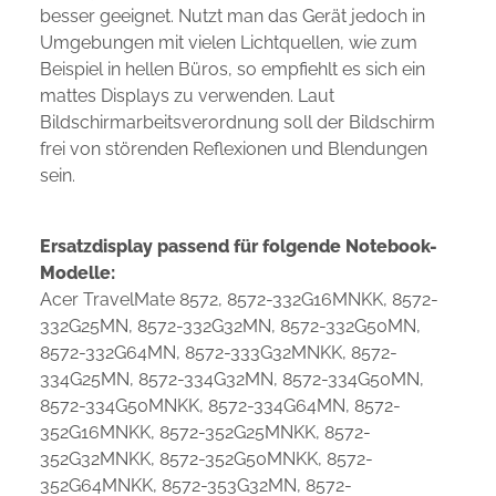
besser geeignet. Nutzt man das Gerät jedoch in
Umgebungen mit vielen Lichtquellen, wie zum
Beispiel in hellen Büros, so empfiehlt es sich ein
mattes Displays zu verwenden. Laut
Bildschirmarbeitsverordnung soll der Bildschirm
frei von störenden Reflexionen und Blendungen
sein.
Ersatzdisplay passend für folgende Notebook-
Modelle:
Acer TravelMate 8572, 8572-332G16MNKK, 8572-
332G25MN, 8572-332G32MN, 8572-332G50MN,
8572-332G64MN, 8572-333G32MNKK, 8572-
334G25MN, 8572-334G32MN, 8572-334G50MN,
8572-334G50MNKK, 8572-334G64MN, 8572-
352G16MNKK, 8572-352G25MNKK, 8572-
352G32MNKK, 8572-352G50MNKK, 8572-
352G64MNKK, 8572-353G32MN, 8572-