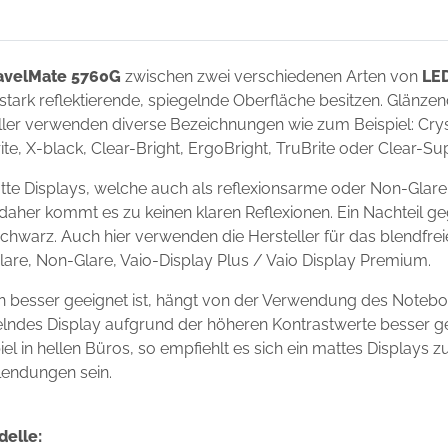
ravelMate 5760G
zwischen zwei verschiedenen Arten von
LED
 stark reflektierende, spiegelnde Oberfläche besitzen. Glänze
ler verwenden diverse Bezeichnungen wie zum Beispiel: Crysta
ite, X-black, Clear-Bright, ErgoBright, TruBrite oder Clear-S
te Displays, welche auch als reflexionsarme oder Non-Glare
 daher kommt es zu keinen klaren Reflexionen. Ein Nachteil g
chwarz. Auch hier verwenden die Hersteller für das blendfre
Glare, Non-Glare, Vaio-Display Plus / Vaio Display Premium.
n besser geeignet ist, hängt von der Verwendung des Noteb
egelndes Display aufgrund der höheren Kontrastwerte besser g
l in hellen Büros, so empfiehlt es sich ein mattes Displays 
lendungen sein.
delle: