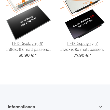
LED Display 15,6"
LED Display 17,3"
1366x768 matt passend
1920x1080 matt passend
für Dell Inspiron 1545
30,90 €
*
für BOE NV173FHM-N49
77,90 €
*
V8.0
Informationen