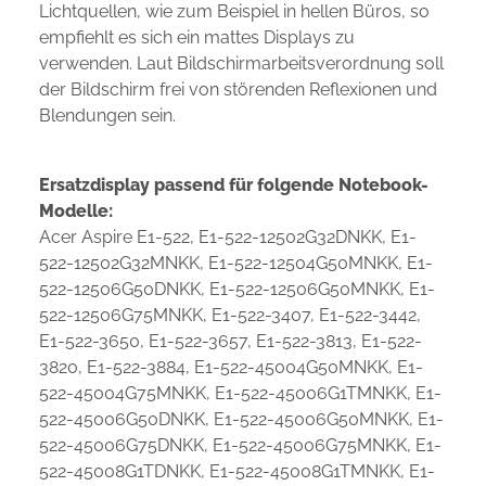
Lichtquellen, wie zum Beispiel in hellen Büros, so
empfiehlt es sich ein mattes Displays zu
verwenden. Laut Bildschirmarbeitsverordnung soll
der Bildschirm frei von störenden Reflexionen und
Blendungen sein.
Ersatzdisplay passend für folgende Notebook-
Modelle:
Acer Aspire E1-522, E1-522-12502G32DNKK, E1-
522-12502G32MNKK, E1-522-12504G50MNKK, E1-
522-12506G50DNKK, E1-522-12506G50MNKK, E1-
522-12506G75MNKK, E1-522-3407, E1-522-3442,
E1-522-3650, E1-522-3657, E1-522-3813, E1-522-
3820, E1-522-3884, E1-522-45004G50MNKK, E1-
522-45004G75MNKK, E1-522-45006G1TMNKK, E1-
522-45006G50DNKK, E1-522-45006G50MNKK, E1-
522-45006G75DNKK, E1-522-45006G75MNKK, E1-
522-45008G1TDNKK, E1-522-45008G1TMNKK, E1-