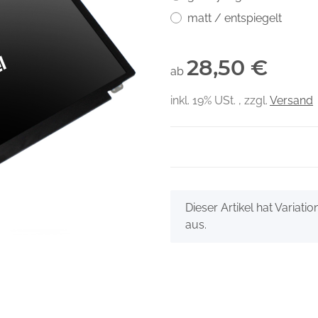
matt / entspiegelt
28,50 €
ab
inkl. 19% USt. , zzgl.
Versand
x
Dieser Artikel hat Variati
aus.