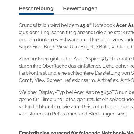
Beschreibung
Bewertungen
Grundsätzlich wird bei dem
15,6"
Notebook
Acer As
(aus dem Englischen für glänzend) die eine stark re
und ein dunkleres Schwarz aus. Hersteller verwenden
SuperFine, BrightView, UltraBright, XBrite, X-black, 
Zum anderen gibt es bei Acer Aspire 5830TG matte D
durch ihre Oberfläche das einfallende Licht, daher k
Farbkontrast und eine schlechtere Darstellung von S
Comfy View Screen, reflexionsarm, Antireflex, Anti-
Welcher Display-Typ bei Acer Aspire 5830TG nun be
gerne für Filme und Fotos genutzt, ist ein spiegel
vielen Lichtquellen, wie zum Beispiel in hellen Büro
von störenden Reflexionen und Blendungen sein.
Ersatzdisplay passend für folgende Notebook-Mo