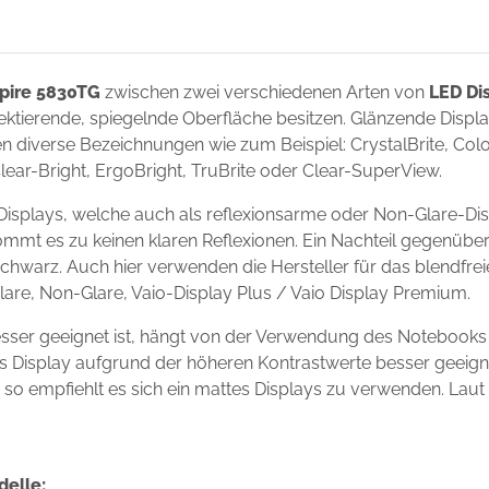
pire 5830TG
zwischen zwei verschiedenen Arten von
LED Di
flektierende, spiegelnde Oberfläche besitzen. Glänzende Disp
 diverse Bezeichnungen wie zum Beispiel: CrystalBrite, Color-
Clear-Bright, ErgoBright, TruBrite oder Clear-SuperView.
isplays, welche auch als reflexionsarme oder Non-Glare-Dis
ommt es zu keinen klaren Reflexionen. Ein Nachteil gegenüber
chwarz. Auch hier verwenden die Hersteller für das blendfre
Glare, Non-Glare, Vaio-Display Plus / Vaio Display Premium.
sser geeignet ist, hängt von der Verwendung des Notebooks
ndes Display aufgrund der höheren Kontrastwerte besser geei
s, so empfiehlt es sich ein mattes Displays zu verwenden. Laut
delle: