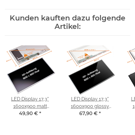
Kunden kauften dazu folgende
Artikel:
LED Display 17,3"
LED Display 17,3"
L
1600x900 matt
1600x900 glossy
1
passend für AUO
49,90 €
*
passend für AUO
67,90 €
*
B173RW01 V.5
B173RTN01.1
Disp