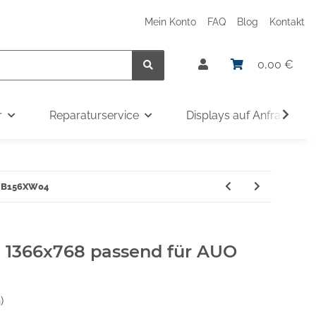
Mein Konto
FAQ
Blog
Kontakt
0,00 €
r
Reparaturservice
Displays auf Anfrage
UO B156XW04
" 1366x768 passend für AUO
)