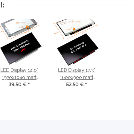
l:
LED Display 14,0"
LED Display 17,3"
1920x1080 matt
1600x900 matt
passend für BOE
39,50 €
*
passend für AUO
52,50 €
*
NV140FHM-N4K
B173RTN02.1