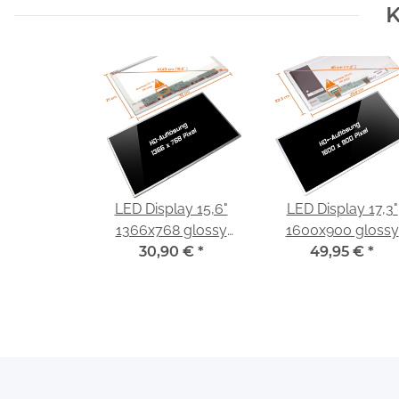
K
LED Display 15,6"
LED Display 17,3"
1366x768 glossy
1600x900 glossy
passend für AUO
30,90 €
*
passend für LG
49,95 €
*
B156XTN02.3
Display LP173WD
(TL)(P1)