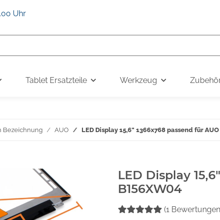
6.00 Uhr
Tablet Ersatzteile
Werkzeug
Zubehö
h Bezeichnung
AUO
LED Display 15,6" 1366x768 passend für A
LED Display 15,6
B156XW04
(1 Bewertungen