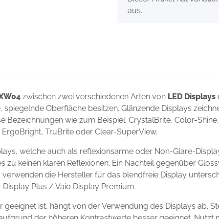
aus.
6XW04
zwischen zwei verschiedenen Arten von
LED Displays
de, spiegelnde Oberfläche besitzen. Glänzende Displays zeich
 Bezeichnungen wie zum Beispiel: CrystalBrite, Color-Shine, 
t, ErgoBright, TruBrite oder Clear-SuperView.
ys, welche auch als reflexionsarme oder Non-Glare-Display
s zu keinen klaren Reflexionen. Ein Nachteil gegenüber Gloss
r verwenden die Hersteller für das blendfreie Display unter
io-Display Plus / Vaio Display Premium.
eeignet ist, hängt von der Verwendung des Displays ab. Ste
ay aufgrund der höheren Kontrastwerte besser geeignet. Nutz