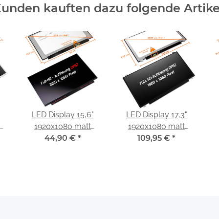
unden kauften dazu folgende Artike
LED Display 15,6"
LED Display 17,3"
1920x1080 matt
1920x1080 matt
passend für Innolux
44,90 €
*
passend für AUO
109,95 €
*
1
N156HCA-EA1 Rev.C1
B173HAN01.0