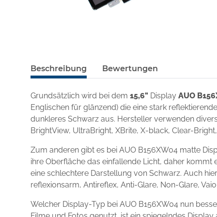
Beschreibung
Bewertungen
Grundsätzlich wird bei dem
15,6"
Display
AUO B15
Englischen für glänzend) die eine stark reflektieren
dunkleres Schwarz aus. Hersteller verwenden diverse
BrightView, UltraBright, XBrite, X-black, Clear-Brigh
Zum anderen gibt es bei AUO B156XW04 matte Displa
ihre Oberfläche das einfallende Licht, daher kommt e
eine schlechtere Darstellung von Schwarz. Auch hie
reflexionsarm, Antireflex, Anti-Glare, Non-Glare, Va
Welcher Display-Typ bei AUO B156XW04 nun besser g
Filme und Fotos genutzt, ist ein spiegelndes Displ