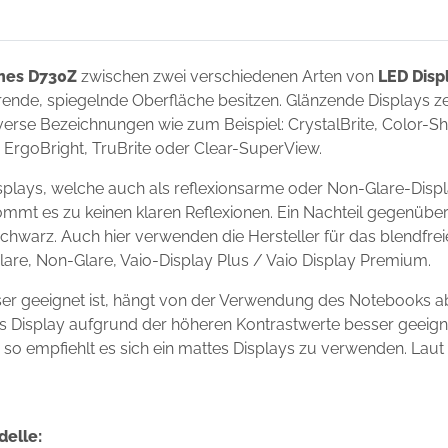
nes D730Z
zwischen zwei verschiedenen Arten von
LED Disp
ierende, spiegelnde Oberfläche besitzen. Glänzende Displays 
erse Bezeichnungen wie zum Beispiel: CrystalBrite, Color-Shin
t, ErgoBright, TruBrite oder Clear-SuperView.
plays, welche auch als reflexionsarme oder Non-Glare-Displ
ommt es zu keinen klaren Reflexionen. Ein Nachteil gegenüber
chwarz. Auch hier verwenden die Hersteller für das blendfre
Glare, Non-Glare, Vaio-Display Plus / Vaio Display Premium.
er geeignet ist, hängt von der Verwendung des Notebooks a
ndes Display aufgrund der höheren Kontrastwerte besser geei
s, so empfiehlt es sich ein mattes Displays zu verwenden. Laut
delle: