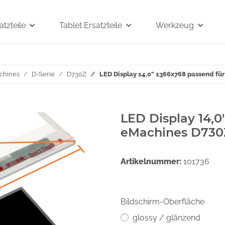
tzteile
Tablet Ersatzteile
Werkzeug
chines
D-Serie
D730Z
LED Display 14,0" 1366x768 passend fü
LED Display 14,0
eMachines D730
Artikelnummer:
101736
Bildschirm-Oberfläche
glossy / glänzend