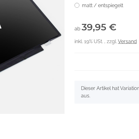
matt / entspiegelt
39,95 €
ab
inkl. 19% USt. , zzgl.
Versand
x
Dieser Artikel hat Variati
aus.