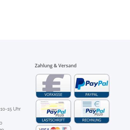
Zahlung & Versand
 10-15 Uhr
-0
29