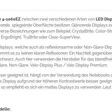
y 4-1060EZ
zwischen zwei verschiedenen Arten von
LED Dis
ierende, spiegelnde Oberfläche besitzen. Glänzende Displays 
erse Bezeichnungen wie zum Beispiel: CrystalBrite, Color-Shin
t, ErgoBright, TruBrite oder Clear-SuperView.
splays, welche auch als reflexionsarme oder Non-Glare-Disp
ommt es zu keinen klaren Reflexionen. Ein Nachteil gegenüber
chwarz. Auch hier verwenden die Hersteller für das blendfre
Glare, Non-Glare, Vaio-Display Plus / Vaio Display Premium.
ser geeignet ist, hängt von der Verwendung des Notebooks 
ndes Display aufgrund der höheren Kontrastwerte besser geei
s, so empfiehlt es sich ein mattes Displays zu verwenden. Laut
delle: