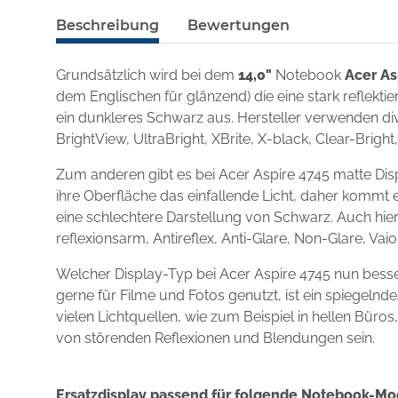
Beschreibung
Bewertungen
Grundsätzlich wird bei dem
14,0"
Notebook
Acer As
dem Englischen für glänzend) die eine stark reflekt
ein dunkleres Schwarz aus. Hersteller verwenden div
BrightView, UltraBright, XBrite, X-black, Clear-Brigh
Zum anderen gibt es bei Acer Aspire 4745 matte Dis
ihre Oberfläche das einfallende Licht, daher kommt e
eine schlechtere Darstellung von Schwarz. Auch hie
reflexionsarm, Antireflex, Anti-Glare, Non-Glare, Va
Welcher Display-Typ bei Acer Aspire 4745 nun bess
gerne für Filme und Fotos genutzt, ist ein spiegel
vielen Lichtquellen, wie zum Beispiel in hellen Büro
von störenden Reflexionen und Blendungen sein.
Ersatzdisplay passend für folgende Notebook-Mo