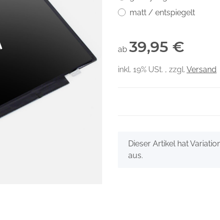
matt / entspiegelt
39,95 €
ab
inkl. 19% USt. , zzgl.
Versand
x
Dieser Artikel hat Variati
aus.