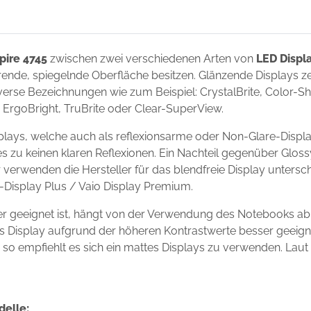
pire 4745
zwischen zwei verschiedenen Arten von
LED Displ
ierende, spiegelnde Oberfläche besitzen. Glänzende Displays 
erse Bezeichnungen wie zum Beispiel: CrystalBrite, Color-Shin
t, ErgoBright, TruBrite oder Clear-SuperView.
plays, welche auch als reflexionsarme oder Non-Glare-Displ
s zu keinen klaren Reflexionen. Ein Nachteil gegenüber Gloss
r verwenden die Hersteller für das blendfreie Display unter
io-Display Plus / Vaio Display Premium.
er geeignet ist, hängt von der Verwendung des Notebooks ab
ndes Display aufgrund der höheren Kontrastwerte besser geei
s, so empfiehlt es sich ein mattes Displays zu verwenden. Laut
delle: