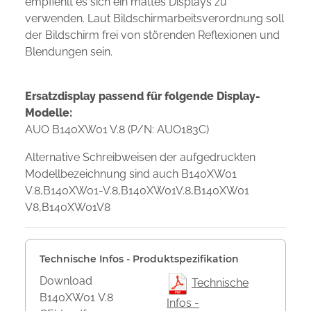
empfiehlt es sich ein mattes Displays zu
verwenden. Laut Bildschirmarbeitsverordnung soll
der Bildschirm frei von störenden Reflexionen und
Blendungen sein.
Ersatzdisplay passend für folgende Display-
Modelle:
AUO B140XW01 V.8 (P/N: AUO183C)
Alternative Schreibweisen der aufgedruckten
Modellbezeichnung sind auch B140XW01
V.8,B140XW01-V.8,B140XW01V.8,B140XW01
V8,B140XW01V8
Technische Infos - Produktspezifikation
Download
Technische
B140XW01 V.8
Infos -