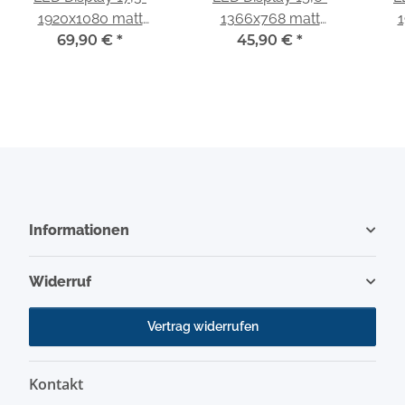
1920x1080 matt
1366x768 matt
1
passend für Innolux
69,90 €
*
passend für Innolux
45,90 €
*
pas
N173HGE-L11
N156BGE-EA1
Informationen
Widerruf
Vertrag widerrufen
Kontakt