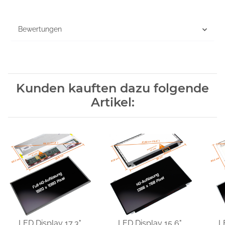
Bewertungen
Kunden kauften dazu folgende
Artikel:
LED Display 17,3"
LED Display 15,6"
L