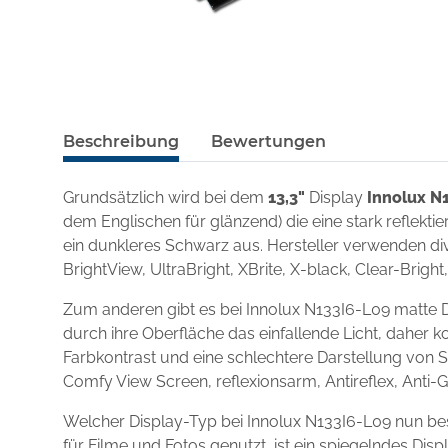
Beschreibung
Bewertungen
Grundsätzlich wird bei dem
13,3"
Display
Innolux N
dem Englischen für glänzend) die eine stark reflekt
ein dunkleres Schwarz aus. Hersteller verwenden div
BrightView, UltraBright, XBrite, X-black, Clear-Brigh
Zum anderen gibt es bei Innolux N133I6-L09 matte D
durch ihre Oberfläche das einfallende Licht, daher k
Farbkontrast und eine schlechtere Darstellung von S
Comfy View Screen, reflexionsarm, Antireflex, Anti-
Welcher Display-Typ bei Innolux N133I6-L09 nun bes
für Filme und Fotos genutzt, ist ein spiegelndes D