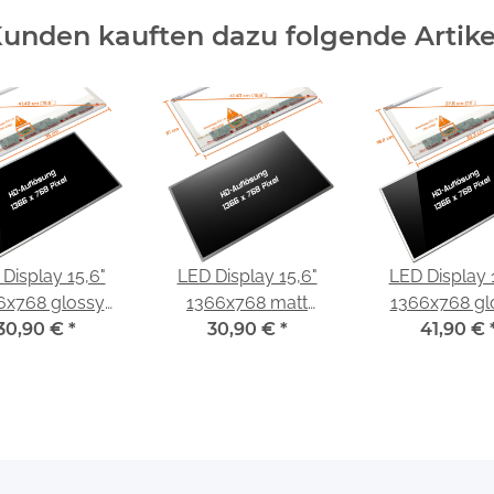
unden kauften dazu folgende Artike
Display 15,6"
LED Display 15,6"
LED Display 
6x768 glossy
1366x768 matt
1366x768 gl
nd für Innolux
30,90 €
*
passend für Innolux
30,90 €
*
passend für I
41,90 €
156B6-L0B
N156B6-L0B
N140BGE-