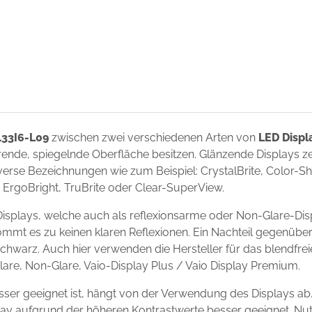
133I6-L09
zwischen zwei verschiedenen Arten von
LED Displ
ierende, spiegelnde Oberfläche besitzen. Glänzende Displays 
erse Bezeichnungen wie zum Beispiel: CrystalBrite, Color-Shin
t, ErgoBright, TruBrite oder Clear-SuperView.
isplays, welche auch als reflexionsarme oder Non-Glare-Dis
ommt es zu keinen klaren Reflexionen. Ein Nachteil gegenüber
chwarz. Auch hier verwenden die Hersteller für das blendfre
Glare, Non-Glare, Vaio-Display Plus / Vaio Display Premium.
ser geeignet ist, hängt von der Verwendung des Displays ab.
isplay aufgrund der höheren Kontrastwerte besser geeignet. N