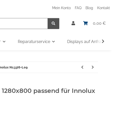
Mein Konto
FAQ
Blog
Kontakt
0,00 €
r
Reparaturservice
Displays auf Anfrage
nnolux N133I6-L09
" 1280x800 passend für Innolux