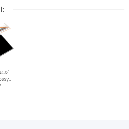
l:
14,0"
ossy
nnolux
*
L21