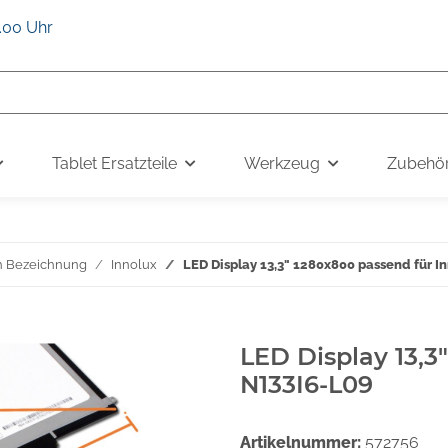
6.00 Uhr
Tablet Ersatzteile
Werkzeug
Zubehö
h Bezeichnung
Innolux
LED Display 13,3" 1280x800 passend für I
LED Display 13,3
N133I6-L09
Artikelnummer:
572756