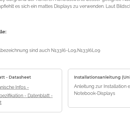
mpfiehlt es sich ein mattes Displays zu verwenden. Laut Bilds
le:
llbezeichnung sind auch N133I6-L09,N133I6L09
att - Datasheet
Installationsanleitung (Uni
Anleitung zur Installation 
nische Infos -
Notebook-Displays
ezifikation - Datenblatt -
t