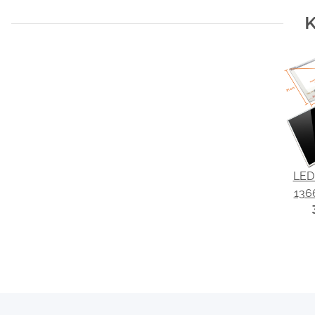
K
LED 
136
passe
N