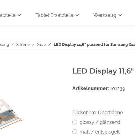
tzteile
Tablet Ersatzteile
Werkzeug
sung
X-Serie
X120
LED Display 11,6" passend für Samsung X1
LED Display 11,6
Artikelnummer:
101239
Bildschirm-Oberfläche
glossy / glänzend
matt / entspiegelt