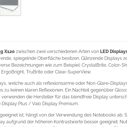
g X120
zwischen zwei verschiedenen Arten von
LED Display
ierende, spiegelnde Oberfläche besitzen. Glänzende Displays 
erse Bezeichnungen wie zum Beispiel: CrystalBrite, Color-Shin
t, ErgoBright, TruBrite oder Clear-SuperView.
ys, welche auch als reflexionsarme oder Non-Glare-Displays
s zu keinen klaren Reflexionen. Ein Nachteil gegenüber Gloss
r verwenden die Hersteller für das blendfreie Display unter
io-Display Plus / Vaio Display Premium.
geeignet ist, hängt von der Verwendung des Notebooks ab. 
isplay aufgrund der höheren Kontrastwerte besser geeignet. N