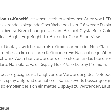
lion 11-K002NS
zwischen zwei verschiedenen Arten von
LED
flektierende, spiegelnde Oberfläche besitzen. Glänzende Disp
 diverse Bezeichnungen wie zum Beispiel: CrystalBrite, Color-
Clear-Bright, ErgoBright, TruBrite oder Clear-SuperView.
e Displays, welche auch als reflexionsarme oder Non-Glare-
ommt es zu keinen klaren Reflexionen. Ein Nachteil gegenüber
chwarz. Auch hier verwenden die Hersteller für das blendfre
Glare, Non-Glare, Vaio-Display Plus / Vaio Display Premium.
 besser geeignet ist, hängt von der Verwendung des Notebo
ndes Display aufgrund der höheren Kontrastwerte besser geei
s, so empfiehlt es sich ein mattes Displays zu verwenden. Laut
delle: