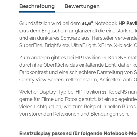
Beschreibung
Bewertungen
Grundsätzlich wird bei dem
11,6"
Notebook
HP Pavi
(aus dem Englischen für glänzend) die eine stark re
und ein dunkleres Schwarz aus. Hersteller verwenden
SuperFine, BrightView, UltraBright, XBrite, X-black, 
Zum anderen gibt es bei HP Pavilion 11-K002NS matt
durch ihre Oberfläche das einfallende Licht, daher k
Farbkontrast und eine schlechtere Darstellung von S
Comfy View Screen, reflexionsarm, Antireflex, Anti-
Welcher Display-Typ bei HP Pavilion 11-K002NS nun
gerne für Filme und Fotos genutzt, ist ein spiegel
vielen Lichtquellen, wie zum Beispiel in hellen Büro
von störenden Reflexionen und Blendungen sein.
Ersatzdisplay passend für folgende Notebook-Mo