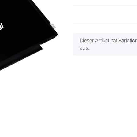
x
Dieser Artikel hat Variati
aus.