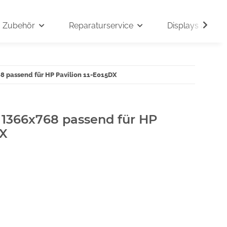
Zubehör
Reparaturservice
Displays auf An
68 passend für HP Pavilion 11-E015DX
" 1366x768 passend für HP
DX