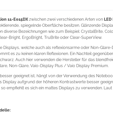
lion 11-E015DX
zwischen zwei verschiedenen Arten von
LED 
flektierende, spiegelnde Oberfläche besitzen. Glänzende Disp
 diverse Bezeichnungen wie zum Beispiel: CrystalBrite, Color-
Clear-Bright, ErgoBright, TruBrite oder Clear-SuperView.
e Displays, welche auch als reflexionsarme oder Non-Glare-
ommt es zu keinen klaren Reflexionen. Ein Nachteil gegenüber
chwarz. Auch hier verwenden die Hersteller für das blendfre
Glare, Non-Glare, Vaio-Display Plus / Vaio Display Premium.
 besser geeignet ist, hängt von der Verwendung des Noteboo
ndes Display aufgrund der höheren Kontrastwerte besser geei
s, so empfiehlt es sich ein mattes Displays zu verwenden. Laut
delle: