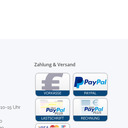
Zahlung & Versand
 10-15 Uhr
-0
29