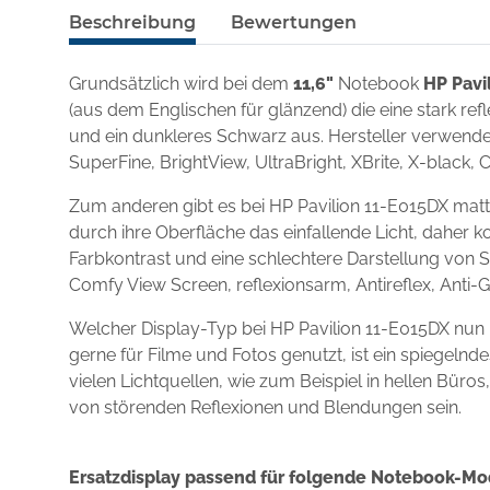
Beschreibung
Bewertungen
Grundsätzlich wird bei dem
11,6"
Notebook
HP Pavi
(aus dem Englischen für glänzend) die eine stark re
und ein dunkleres Schwarz aus. Hersteller verwenden
SuperFine, BrightView, UltraBright, XBrite, X-black, 
Zum anderen gibt es bei HP Pavilion 11-E015DX matt
durch ihre Oberfläche das einfallende Licht, daher k
Farbkontrast und eine schlechtere Darstellung von S
Comfy View Screen, reflexionsarm, Antireflex, Anti-
Welcher Display-Typ bei HP Pavilion 11-E015DX nun
gerne für Filme und Fotos genutzt, ist ein spiegel
vielen Lichtquellen, wie zum Beispiel in hellen Büro
von störenden Reflexionen und Blendungen sein.
Ersatzdisplay passend für folgende Notebook-Mo