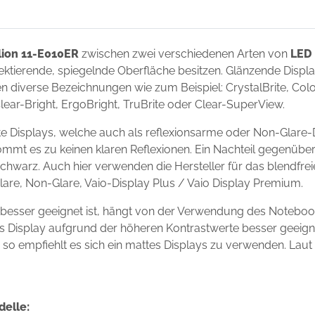
lion 11-E010ER
zwischen zwei verschiedenen Arten von
LED 
flektierende, spiegelnde Oberfläche besitzen. Glänzende Disp
 diverse Bezeichnungen wie zum Beispiel: CrystalBrite, Color-
Clear-Bright, ErgoBright, TruBrite oder Clear-SuperView.
e Displays, welche auch als reflexionsarme oder Non-Glare-
ommt es zu keinen klaren Reflexionen. Ein Nachteil gegenüber
chwarz. Auch hier verwenden die Hersteller für das blendfre
Glare, Non-Glare, Vaio-Display Plus / Vaio Display Premium.
 besser geeignet ist, hängt von der Verwendung des Noteboo
ndes Display aufgrund der höheren Kontrastwerte besser geei
s, so empfiehlt es sich ein mattes Displays zu verwenden. Laut
delle: