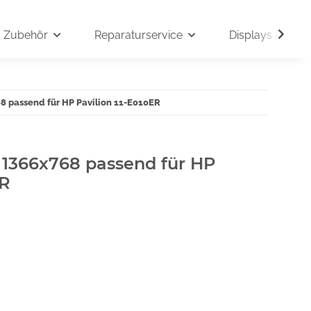
Zubehör
Reparaturservice
Displays auf An
68 passend für HP Pavilion 11-E010ER
" 1366x768 passend für HP
ER