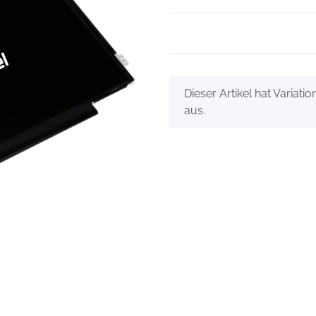
x
Dieser Artikel hat Variati
aus.