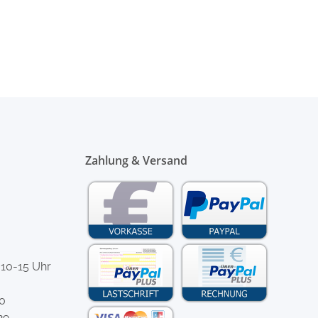
Zahlung & Versand
 10-15 Uhr
-0
29