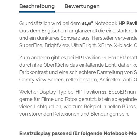
Beschreibung
Bewertungen
Grundsätzlich wird bei dem
11,6"
Notebook
HP Pavi
(aus dem Englischen für glänzend) die eine stark re
und ein dunkleres Schwarz aus. Hersteller verwenden
SuperFine, BrightView, UltraBright, XBrite, X-black, 
Zum anderen gibt es bei HP Pavilion 11-E010ER matt
durch ihre Oberfläche das einfallende Licht, daher k
Farbkontrast und eine schlechtere Darstellung von S
Comfy View Screen, reflexionsarm, Antireflex, Anti-
Welcher Display-Typ bei HP Pavilion 11-E010ER nun
gerne für Filme und Fotos genutzt, ist ein spiegel
vielen Lichtquellen, wie zum Beispiel in hellen Büro
von störenden Reflexionen und Blendungen sein.
Ersatzdisplay passend für folgende Notebook-Mo