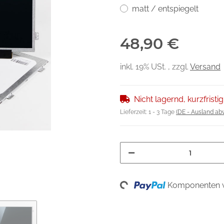
matt / entspiegelt
48,90 €
inkl. 19% USt. , zzgl.
Versand
Nicht lagernd, kurzfristig
Lieferzeit:
1 - 3 Tage
(DE - Ausland ab
Loading...
Komponenten w