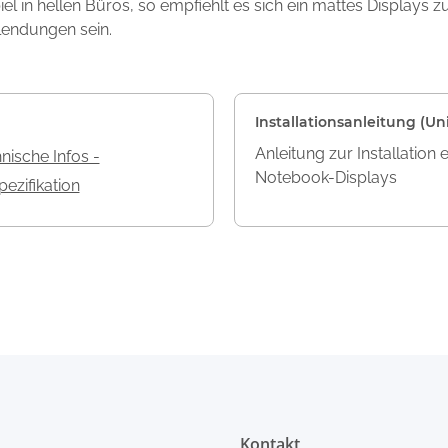
l in hellen Büros, so empfiehlt es sich ein mattes Displays 
lendungen sein.
Installationsanleitung (Uni
Anleitung zur Installation 
nische Infos -
Notebook-Displays
ezifikation
Kontakt