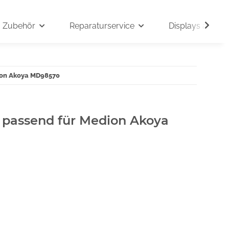
Zubehör
Reparaturservice
Displays auf An
dion Akoya MD98570
" passend für Medion Akoya