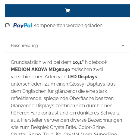
ding...
Komponenten werden geladen ...
Beschreibung
Grundsätzlich wird bei dem
10,1"
Notebook
MEDION AKOYA MD98240
zwischen zwei
verschiedenen Arten von
LED Displays
unterschieden. Zum einen Glossy-Displays (aus
dem Englischen für glänzend) die eine stark
reflektierende, spiegelnde Oberfläche besitzen.
Glänzende Displays zeichnen sich durch einen
höheren Farbkontrast und ein dunkleres Schwarz
aus. Hersteller verwenden diverse Bezeichnungen
wie zum Beispiel: CrystalBrite, Color-Shine,
Crystal-Shine, TrueLife, Crystal-View, SuperFine,