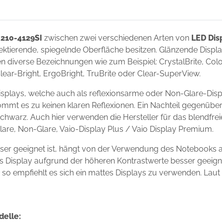
 210-4129SI
zwischen zwei verschiedenen Arten von
LED Dis
flektierende, spiegelnde Oberfläche besitzen. Glänzende Disp
 diverse Bezeichnungen wie zum Beispiel: CrystalBrite, Color-
Clear-Bright, ErgoBright, TruBrite oder Clear-SuperView.
isplays, welche auch als reflexionsarme oder Non-Glare-Disp
ommt es zu keinen klaren Reflexionen. Ein Nachteil gegenüber
chwarz. Auch hier verwenden die Hersteller für das blendfre
Glare, Non-Glare, Vaio-Display Plus / Vaio Display Premium.
sser geeignet ist, hängt von der Verwendung des Notebooks 
ndes Display aufgrund der höheren Kontrastwerte besser geei
s, so empfiehlt es sich ein mattes Displays zu verwenden. Laut
delle: