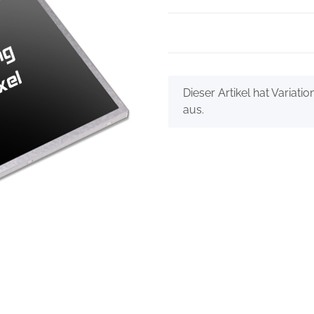
x
Dieser Artikel hat Variati
aus.