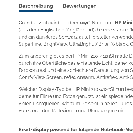
Beschreibung
Bewertungen
Grundsätzlich wird bei dem
10,1"
Notebook
HP Mini
(aus dem Englischen für glänzend) die eine stark re
und ein dunkleres Schwarz aus. Hersteller verwenden
SuperFine, BrightView, UltraBright, XBrite, X-black, 
Zum anderen gibt es bei HP Mini 210-4129SI matte D
durch ihre Oberfläche das einfallende Licht, daher k
Farbkontrast und eine schlechtere Darstellung von S
Comfy View Screen, reflexionsarm, Antireflex, Anti-
Welcher Display-Typ bei HP Mini 210-4129SI nun be
gerne für Filme und Fotos genutzt, ist ein spiegel
vielen Lichtquellen, wie zum Beispiel in hellen Büro
von störenden Reflexionen und Blendungen sein.
Ersatzdisplay passend für folgende Notebook-Mo