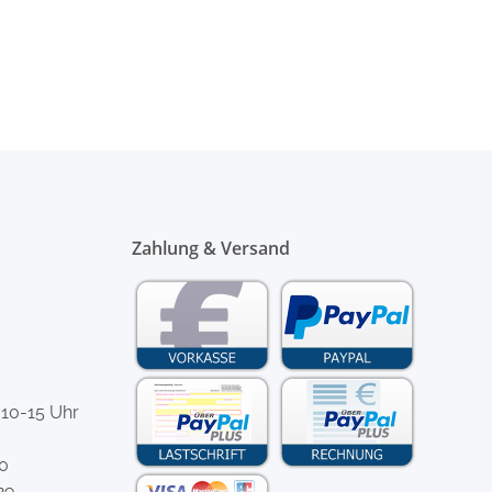
Zahlung & Versand
 10-15 Uhr
-0
29