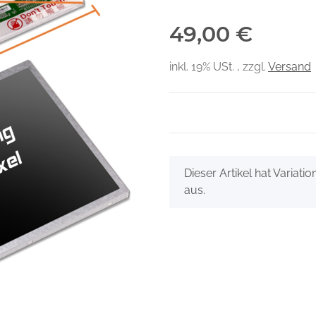
49,00 €
inkl. 19% USt. , zzgl.
Versand
x
Dieser Artikel hat Variati
aus.