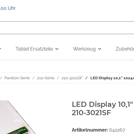
6.00 Uhr
Tablet Ersatzteile
Werkzeug
Zubehö
Pavilion-Serie
210-Serie
210-3021SF
LED Display 10,1" 1024
LED Display 10,1
210-3021SF
Artikelnummer:
642267