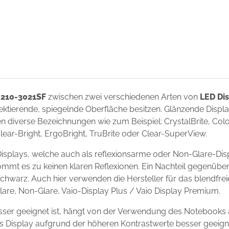
 210-3021SF
zwischen zwei verschiedenen Arten von
LED Di
flektierende, spiegelnde Oberfläche besitzen. Glänzende Disp
 diverse Bezeichnungen wie zum Beispiel: CrystalBrite, Color-
Clear-Bright, ErgoBright, TruBrite oder Clear-SuperView.
isplays, welche auch als reflexionsarme oder Non-Glare-Dis
ommt es zu keinen klaren Reflexionen. Ein Nachteil gegenüber
chwarz. Auch hier verwenden die Hersteller für das blendfre
Glare, Non-Glare, Vaio-Display Plus / Vaio Display Premium.
sser geeignet ist, hängt von der Verwendung des Notebooks 
ndes Display aufgrund der höheren Kontrastwerte besser geei