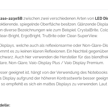
 210-2230SB
zwischen zwei verschiedenen Arten von
LED Di
flektierende, spiegelnde Oberfläche besitzen. Glänzende Disp
 diverse Bezeichnungen wie zum Beispiel: CrystalBrite, Color-
Clear-Bright, ErgoBright, TruBrite oder Clear-SuperView.
isplays, welche auch als reflexionsarme oder Non-Glare-Dis
ommt es zu keinen klaren Reflexionen. Ein Nachteil gegenüber
chwarz. Auch hier verwenden die Hersteller für das blendfre
Glare, Non-Glare, Vaio-Display Plus / Vaio Display Premium.
sser geeignet ist, hängt von der Verwendung des Notebooks
ndes Display aufgrund der höheren Kontrastwerte besser geei
s, so empfiehlt es sich ein mattes Displays zu verwenden. Laut
delle: