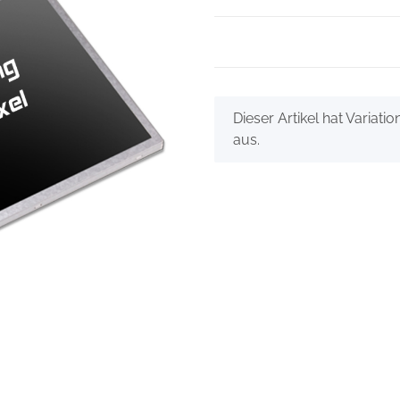
x
Dieser Artikel hat Variati
aus.