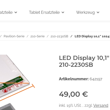
tzteile
Tablet Ersatzteile
Werkzeug
Pavilion-Serie
210-Serie
210-2230SB
LED Display 10,1" 102
LED Display 10,1
210-2230SB
Artikelnummer:
642197
49,00 €
inkl. 19% USt. , zzgl.
Versand