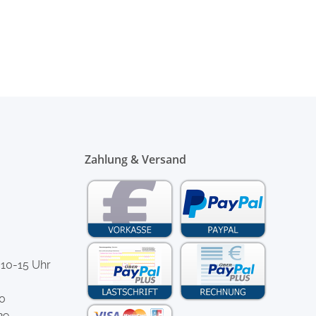
Zahlung & Versand
 10-15 Uhr
-0
29