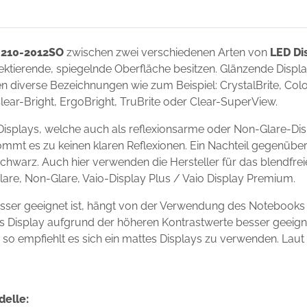
 210-2012SO
zwischen zwei verschiedenen Arten von
LED Di
flektierende, spiegelnde Oberfläche besitzen. Glänzende Disp
 diverse Bezeichnungen wie zum Beispiel: CrystalBrite, Color-
Clear-Bright, ErgoBright, TruBrite oder Clear-SuperView.
isplays, welche auch als reflexionsarme oder Non-Glare-Dis
ommt es zu keinen klaren Reflexionen. Ein Nachteil gegenüber
chwarz. Auch hier verwenden die Hersteller für das blendfre
Glare, Non-Glare, Vaio-Display Plus / Vaio Display Premium.
sser geeignet ist, hängt von der Verwendung des Notebooks
ndes Display aufgrund der höheren Kontrastwerte besser geei
s, so empfiehlt es sich ein mattes Displays zu verwenden. Laut
delle: