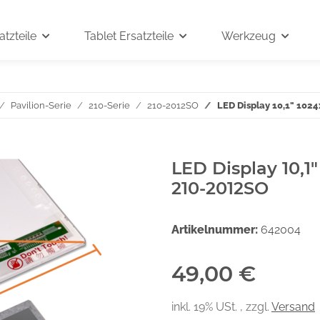
tzteile
Tablet Ersatzteile
Werkzeug
Pavilion-Serie
210-Serie
210-2012SO
LED Display 10,1" 102
LED Display 10,1
210-2012SO
Artikelnummer:
642004
49,00 €
inkl. 19% USt. , zzgl.
Versand