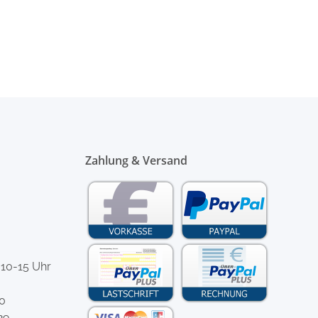
Zahlung & Versand
 10-15 Uhr
-0
29