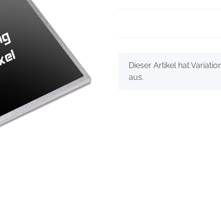
x
Dieser Artikel hat Variati
aus.