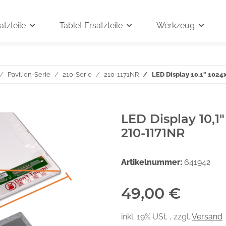
tzteile
Tablet Ersatzteile
Werkzeug
Pavilion-Serie
210-Serie
210-1171NR
LED Display 10,1" 1024
LED Display 10,1
210-1171NR
Artikelnummer:
641942
49,00 €
inkl. 19% USt. , zzgl.
Versand