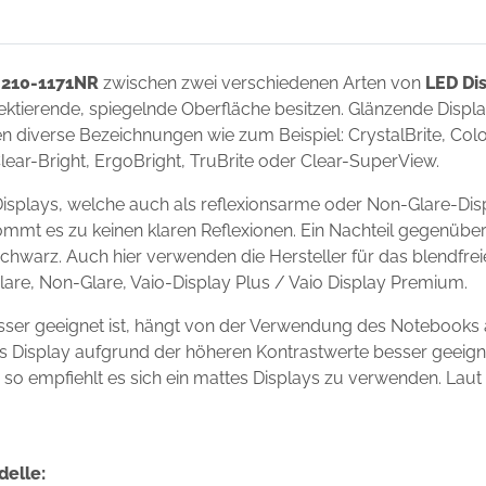
 210-1171NR
zwischen zwei verschiedenen Arten von
LED Di
flektierende, spiegelnde Oberfläche besitzen. Glänzende Disp
 diverse Bezeichnungen wie zum Beispiel: CrystalBrite, Color-
Clear-Bright, ErgoBright, TruBrite oder Clear-SuperView.
isplays, welche auch als reflexionsarme oder Non-Glare-Dis
ommt es zu keinen klaren Reflexionen. Ein Nachteil gegenüber
chwarz. Auch hier verwenden die Hersteller für das blendfre
Glare, Non-Glare, Vaio-Display Plus / Vaio Display Premium.
sser geeignet ist, hängt von der Verwendung des Notebooks 
ndes Display aufgrund der höheren Kontrastwerte besser geei
s, so empfiehlt es sich ein mattes Displays zu verwenden. Laut
delle: