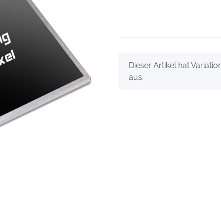
x
Dieser Artikel hat Variati
aus.