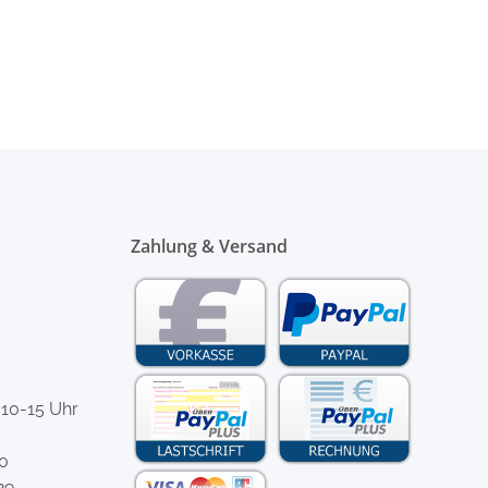
Zahlung & Versand
 10-15 Uhr
-0
29