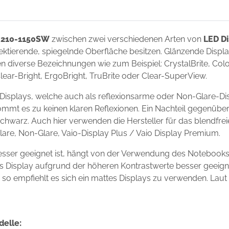
i 210-1150SW
zwischen zwei verschiedenen Arten von
LED Di
flektierende, spiegelnde Oberfläche besitzen. Glänzende Disp
 diverse Bezeichnungen wie zum Beispiel: CrystalBrite, Color-
Clear-Bright, ErgoBright, TruBrite oder Clear-SuperView.
Displays, welche auch als reflexionsarme oder Non-Glare-Dis
ommt es zu keinen klaren Reflexionen. Ein Nachteil gegenüber
chwarz. Auch hier verwenden die Hersteller für das blendfre
Glare, Non-Glare, Vaio-Display Plus / Vaio Display Premium.
sser geeignet ist, hängt von der Verwendung des Notebooks
ndes Display aufgrund der höheren Kontrastwerte besser geei
s, so empfiehlt es sich ein mattes Displays zu verwenden. Laut
delle: