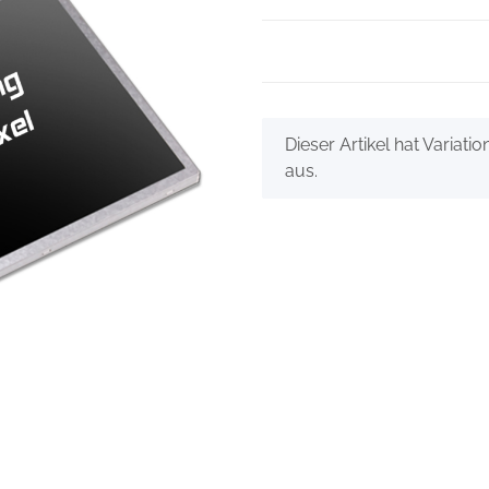
x
Dieser Artikel hat Variati
aus.