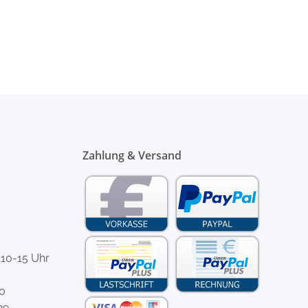
Zahlung & Versand
 10-15 Uhr
-0
29