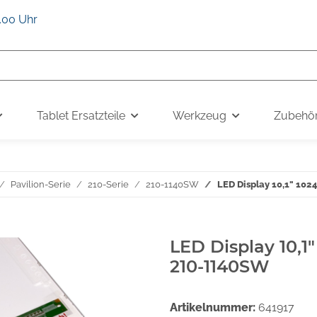
6.00 Uhr
Tablet Ersatzteile
Werkzeug
Zubehö
Pavilion-Serie
210-Serie
210-1140SW
LED Display 10,1" 10
LED Display 10,1
210-1140SW
Artikelnummer:
641917