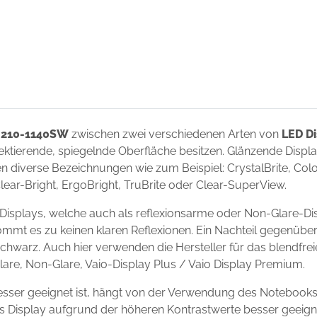
i 210-1140SW
zwischen zwei verschiedenen Arten von
LED Di
flektierende, spiegelnde Oberfläche besitzen. Glänzende Disp
 diverse Bezeichnungen wie zum Beispiel: CrystalBrite, Color-
Clear-Bright, ErgoBright, TruBrite oder Clear-SuperView.
Displays, welche auch als reflexionsarme oder Non-Glare-Dis
ommt es zu keinen klaren Reflexionen. Ein Nachteil gegenüber
chwarz. Auch hier verwenden die Hersteller für das blendfre
Glare, Non-Glare, Vaio-Display Plus / Vaio Display Premium.
sser geeignet ist, hängt von der Verwendung des Notebooks
ndes Display aufgrund der höheren Kontrastwerte besser geei