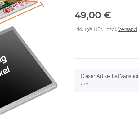
49,00 €
inkl. 19% USt. , zzgl.
Versand
x
Dieser Artikel hat Variati
aus.