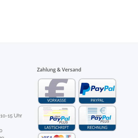
Zahlung & Versand
 10-15 Uhr
-0
29