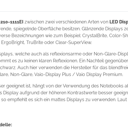
 210-1111EI
zwischen zwei verschiedenen Arten von
LED Dis
ierende, spiegelnde Oberfläche besitzen. Glänzende Displays 
erse Bezeichnungen wie zum Beispiel: CrystalBrite, Color-Shin
t, ErgoBright, TruBrite oder Clear-SuperView.
isplays, welche auch als reflexionsarme oder Non-Glare-Disp
ommt es zu keinen klaren Reflexionen. Ein Nachteil gegenüber
chwarz. Auch hier verwenden die Hersteller für das blendfre
Glare, Non-Glare, Vaio-Display Plus / Vaio Display Premium.
sser geeignet ist, hängt von der Verwendung des Notebooks 
ndes Display aufgrund der höheren Kontrastwerte besser geei
s, so empfiehlt es sich ein mattes Displays zu verwenden. Laut
delle: