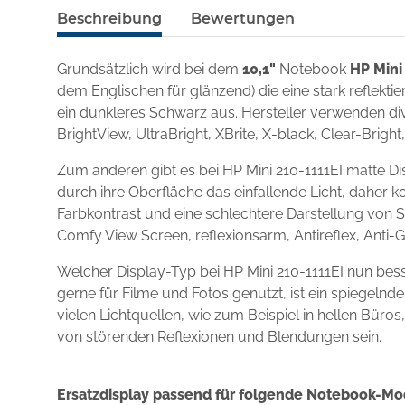
Beschreibung
Bewertungen
Grundsätzlich wird bei dem
10,1"
Notebook
HP Mini
dem Englischen für glänzend) die eine stark reflekt
ein dunkleres Schwarz aus. Hersteller verwenden div
BrightView, UltraBright, XBrite, X-black, Clear-Brigh
Zum anderen gibt es bei HP Mini 210-1111EI matte D
durch ihre Oberfläche das einfallende Licht, daher k
Farbkontrast und eine schlechtere Darstellung von S
Comfy View Screen, reflexionsarm, Antireflex, Anti-
Welcher Display-Typ bei HP Mini 210-1111EI nun be
gerne für Filme und Fotos genutzt, ist ein spiegel
vielen Lichtquellen, wie zum Beispiel in hellen Büro
von störenden Reflexionen und Blendungen sein.
Ersatzdisplay passend für folgende Notebook-Mo