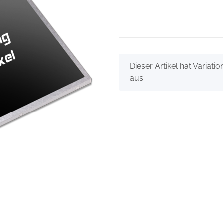
x
Dieser Artikel hat Variati
aus.