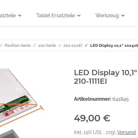
tzteile
Tablet Ersatzteile
Werkzeug
Pavilion-Serie
210-Serie
210-1111EI
LED Display 10,1" 1024x
LED Display 10,1
210-1111EI
Artikelnummer:
641845
49,00 €
inkl. 19% USt. , zzgl.
Versand