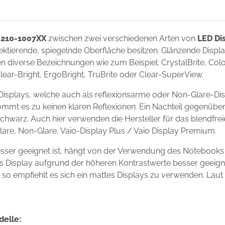
 210-1007XX
zwischen zwei verschiedenen Arten von
LED Di
flektierende, spiegelnde Oberfläche besitzen. Glänzende Disp
 diverse Bezeichnungen wie zum Beispiel: CrystalBrite, Color-
Clear-Bright, ErgoBright, TruBrite oder Clear-SuperView.
isplays, welche auch als reflexionsarme oder Non-Glare-Dis
ommt es zu keinen klaren Reflexionen. Ein Nachteil gegenüber
chwarz. Auch hier verwenden die Hersteller für das blendfre
Glare, Non-Glare, Vaio-Display Plus / Vaio Display Premium.
sser geeignet ist, hängt von der Verwendung des Notebooks
ndes Display aufgrund der höheren Kontrastwerte besser geei
s, so empfiehlt es sich ein mattes Displays zu verwenden. Laut
delle: