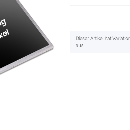
x
Dieser Artikel hat Variati
aus.