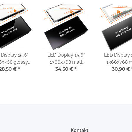
Display 15,6"
LED Display 15,6"
LED Display 
6x768 glossy
1366x768 matt
1366x768 m
nd für Fujitsu
28,50 €
*
passend für Fujitsu
34,50 €
*
passend für
30,90 €
ebook AH532
Lifebook AH532
Display LP1
(TL)(A1)
Kontakt