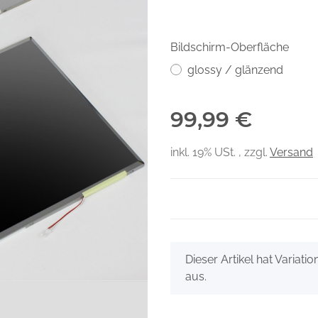
Bildschirm-Oberfläche
glossy / glänzend
99,99 €
inkl. 19% USt. , zzgl.
Versand
x
Dieser Artikel hat Variati
aus.