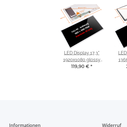
LED Display 17,3"
LED 
1920x1080 glossy
136
passend für Fujitsu
119,90 €
*
passe
Lifebook NH532
Lif
Informationen
Widerruf