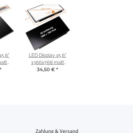
15,6"
LED Display 15,6"
att
1366x768 matt
 LG
*
passend für Innolux
34,50 €
*
56WH2
N156BGE-L41 Rev.C5
Zahlung & Versand