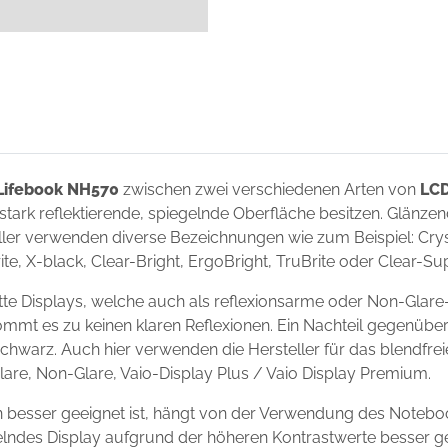
 Lifebook NH570
zwischen zwei verschiedenen Arten von
LCD
 stark reflektierende, spiegelnde Oberfläche besitzen. Glänze
ler verwenden diverse Bezeichnungen wie zum Beispiel: Crysta
ite, X-black, Clear-Bright, ErgoBright, TruBrite oder Clear-S
te Displays, welche auch als reflexionsarme oder Non-Glare
ommt es zu keinen klaren Reflexionen. Ein Nachteil gegenüber
chwarz. Auch hier verwenden die Hersteller für das blendfre
Glare, Non-Glare, Vaio-Display Plus / Vaio Display Premium.
n besser geeignet ist, hängt von der Verwendung des Noteb
egelndes Display aufgrund der höheren Kontrastwerte besser g