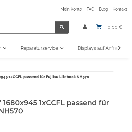
Mein Konto
FAQ
Blog
Kontakt
0,00 €
r
Reparaturservice
Displays auf Anfrage
x945 1xCCFL passend für Fujitsu Lifebook NH570
" 1680x945 1xCCFL passend für
 NH570