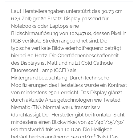
Laut Herstellerangaben unterstützt das 30,73 cm
(12,1 Zoll) große Ersatz-Display passend für
Notebooks oder Laptops eine
Bildschirmauflösung von 1024x768, dessen Pixel in
RGB vertikale Streifen angeordnet sind. Die
typische vertikale Bildwiederholfrequenz beträgt
hierbei 60 Hertz. Die Oberflächenbeschaffenheit
des Displays ist Matt und nutzt Cold Cathode
Fluorescent Lamp (CCFL) als
Hintergrundbeleuchtung. Durch technische
Modifizierungen des Herstellers wurde ein Kontrast
von mindestens 250:1 erreicht. Das Display glänzt
durch aktuelle Anzeigetechnologien wie Twisted
Nematic (TN), Normal weiß, transmissiv
(durchlässig). Der Hersteller gibt bei frontaler Sicht
mindestens einen Blickwinkel von 40°/40°/15°/30°
(Kontrastverhältnis von 10:1) an. Die Helligkeit
beträgt hierbei annähernd 150 cd/m² (Nits). Das