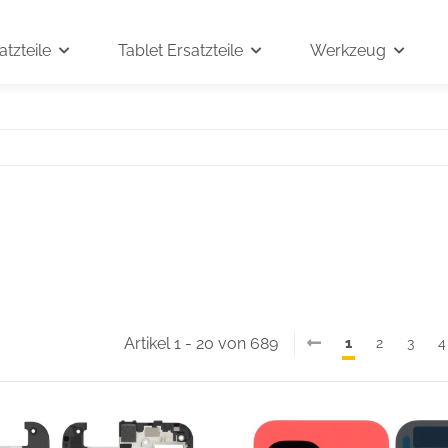
tzteile
Tablet Ersatzteile
Werkzeug
Artikel 1 - 20 von 689
1
2
3
4