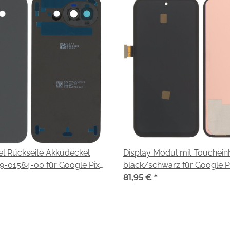
el Rückseite Akkudeckel
Display Modul mit Toucheinh
9-01584-00 für Google Pixel
black/schwarz für Google Pi
GV0BP G4H7L)
(G6GPR)
81,95 €
*