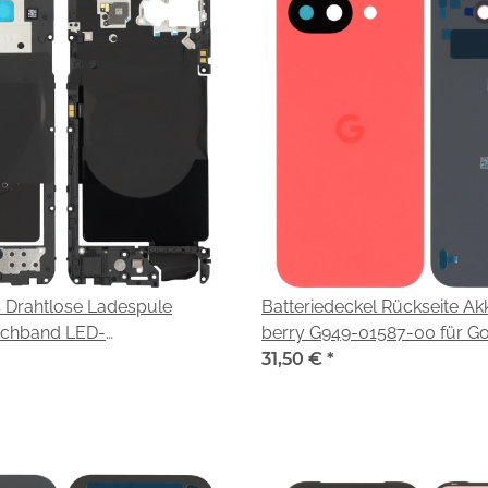
 Drahtlose Ladespule
Batteriedeckel Rückseite A
lachband LED-
berry G949-01587-00 für Go
nlampe Platine Modul G949-
10a (GE1GQ GV0BP G4H7L)
31,50 €
*
 Google Pixel 10a (GE1GQ
L)