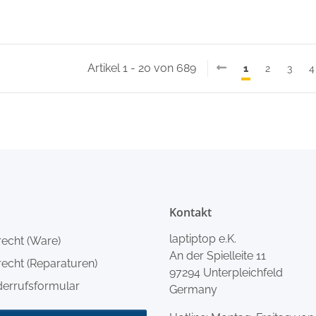
Artikel 1 - 20 von 689
1
2
3
4
Kontakt
laptiptop e.K.
recht (Ware)
An der Spielleite 11
echt (Reparaturen)
97294 Unterpleichfeld
derrufsformular
Germany