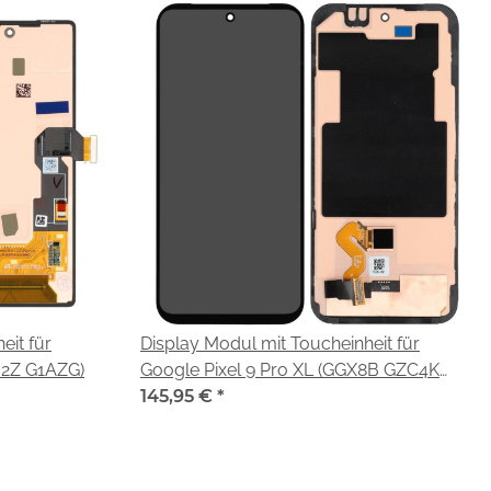
eit für
Display Modul mit Toucheinheit für
62Z G1AZG)
Google Pixel 9 Pro XL (GGX8B GZC4K
GQ57S)
145,95 €
*