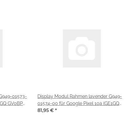
 G949-01573-
Display Modul Rahmen lavender G949-
E1GQ GV0BP
01574-00 für Google Pixel 10a (GE1GQ
GV0BP G4H7L)
81,95 €
*