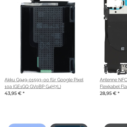
Akku G949-01593-00 für Google Pixel
Antenne NFC
10a (GE1GQ GV0BP G4H7L)
Flexkabel F
43,95 €
*
Blitz/Tasche
28,95 €
*
01588-00 für
GV0BP G4H7