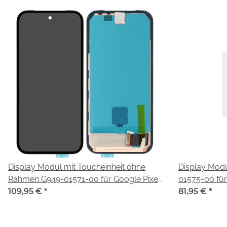
Display Modul mit Toucheinheit ohne
Display Mod
Rahmen G949-01571-00 für Google Pixel
01575-00 für
10a (GE1GQ GV0BP G4H7L)
109,95 €
*
GV0BP G4H7
81,95 €
*