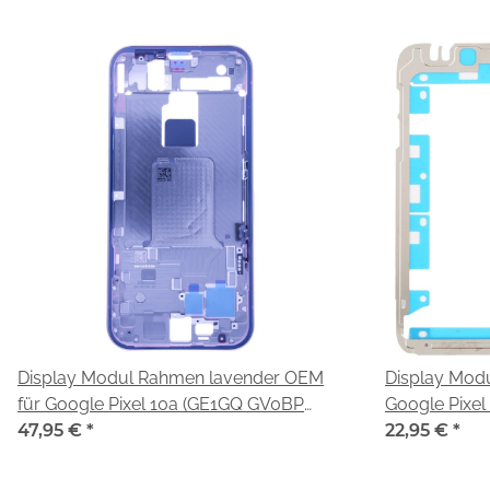
Display Modul Rahmen lavender OEM
Display Modu
für Google Pixel 10a (GE1GQ GV0BP
Google Pixe
G4H7L)
47,95 €
*
22,95 €
*