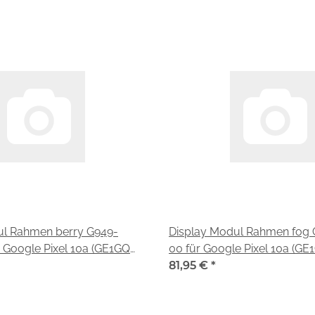
ul Rahmen berry G949-
Display Modul Rahmen fog
 Google Pixel 10a (GE1GQ
00 für Google Pixel 10a (G
L)
G4H7L)
81,95 €
*