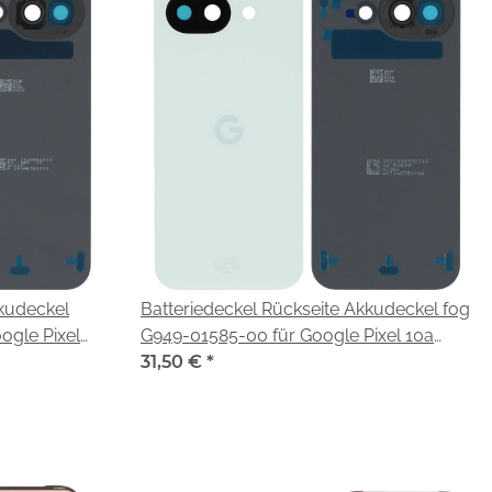
kkudeckel
Batteriedeckel Rückseite Akkudeckel fog
ogle Pixel
G949-01585-00 für Google Pixel 10a
(GE1GQ GV0BP G4H7L)
31,50 €
*