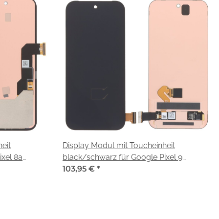
eit
Display Modul mit Toucheinheit
xel 8a
black/schwarz für Google Pixel 9
(G2YBB)
103,95 €
*