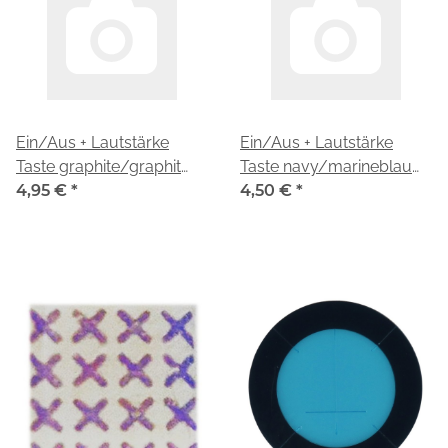
Ein/Aus + Lautstärke
Ein/Aus + Lautstärke
Taste graphite/graphit
Taste navy/marineblau
GH81-25059A für
4,95 €
*
GH81-25061A für
4,50 €
*
Samsung Galaxy Tab A9
Samsung Galaxy Tab A9
LTE SM-X115
LTE SM-X115