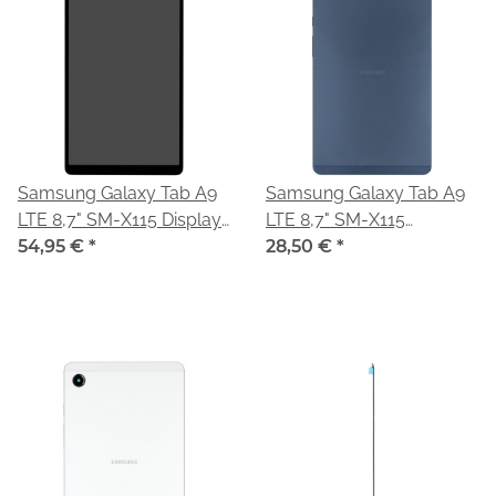
Samsung Galaxy Tab A9
Samsung Galaxy Tab A9
LTE 8,7" SM-X115 Display
LTE 8,7" SM-X115
Modul Touchscreen
54,95 €
*
Backcover Akkudeckel
28,50 €
*
GH81-24180A
navy/blau GH81-24742A