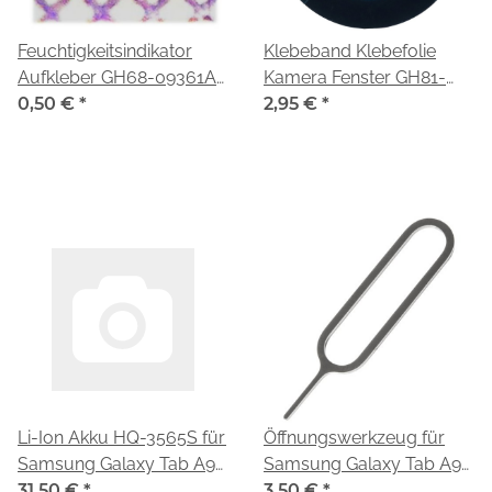
Feuchtigkeitsindikator
Klebeband Klebefolie
Aufkleber GH68-09361A
Kamera Fenster GH81-
für Samsung Galaxy Tab
0,50 €
*
24277A für Samsung
2,95 €
*
A9 LTE (SM-X115)
Galaxy Tab A9 LTE SM-
X115
Li-Ion Akku HQ-3565S für
Öffnungswerkzeug für
Samsung Galaxy Tab A9
Samsung Galaxy Tab A9
LTE SM-X115
31,50 €
*
LTE (SM-X115)
3,50 €
*