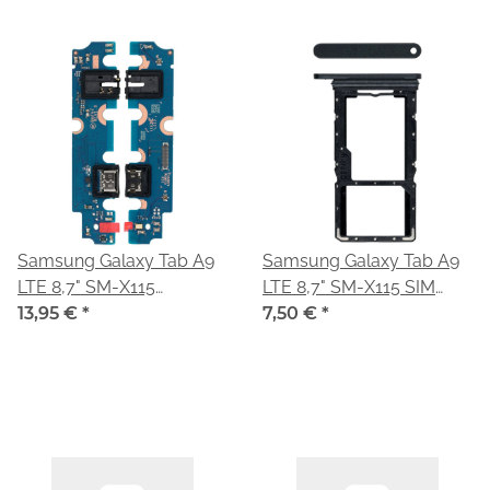
Samsung Galaxy Tab A9
Samsung Galaxy Tab A9
LTE 8,7" SM-X115
LTE 8,7" SM-X115 SIM
Ladebuchse + Board
13,95 €
*
Karten Halter
7,50 €
*
GH81-24248A
graphite/grau GH81-
24274A