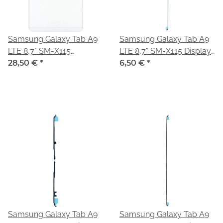
Samsung Galaxy Tab A9
Samsung Galaxy Tab A9
LTE 8,7" SM-X115
LTE 8,7" SM-X115 Display
Backcover Akkudeckel
28,50 €
*
Klebefolie links GH81-
6,50 €
*
silver/silber GH81-24741A
24341A
Samsung Galaxy Tab A9
Samsung Galaxy Tab A9