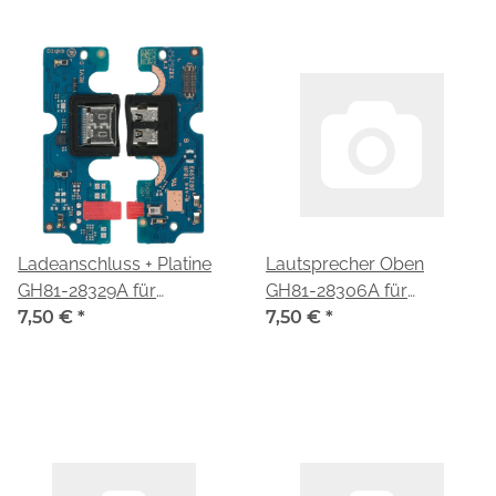
Ladeanschluss + Platine
Lautsprecher Oben
GH81-28329A für
GH81-28306A für
Samsung Galaxy Tab A11
7,50 €
*
Samsung Galaxy Tab A11
7,50 €
*
WiFi SM-X130
WiFi SM-X130