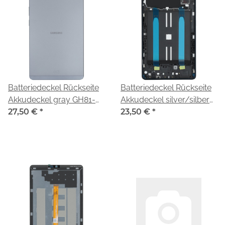
Batteriedeckel Rückseite
Batteriedeckel Rückseite
Akkudeckel gray GH81-
Akkudeckel silver/silber
28363A für Samsung
27,50 €
*
GH81-28366A für
23,50 €
*
Galaxy Tab A11 WiFi SM-
Samsung Galaxy Tab A11
X130
WiFi SM-X130