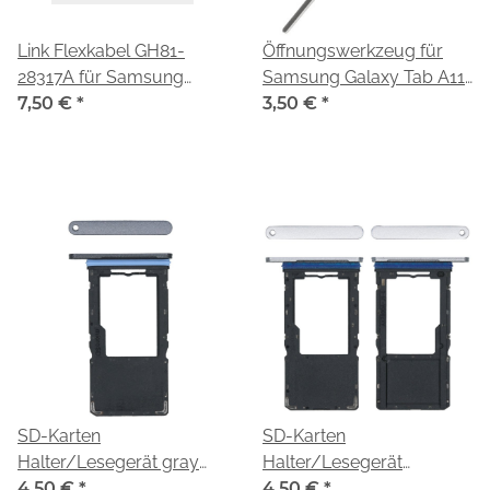
Link Flexkabel GH81-
Öffnungswerkzeug für
28317A für Samsung
Samsung Galaxy Tab A11
Galaxy Tab A11 WiFi SM-
7,50 €
*
WiFi (SM-X130)
3,50 €
*
X130
SD-Karten
SD-Karten
Halter/Lesegerät gray
Halter/Lesegerät
GH81-28312A für
4,50 €
*
silver/silber GH81-28313A
4,50 €
*