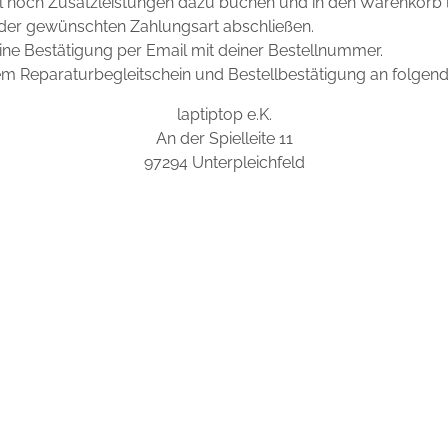
l noch Zusatzleistungen dazu buchen und in den Warenkorb 
der gewünschten Zahlungsart abschließen.
ne Bestätigung per Email mit deiner Bestellnummer.
em Reparaturbegleitschein und Bestellbestätigung an folgend
laptiptop e.K.
An der Spielleite 11
97294 Unterpleichfeld