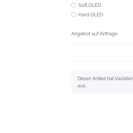
Soft OLED
Hard OLED
Angebot auf Anfrage
x
Dieser Artikel hat Variati
aus.