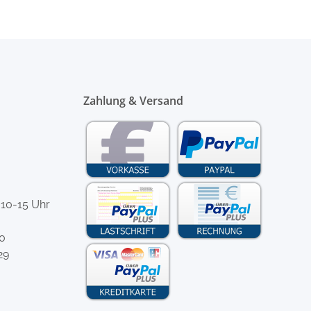
Zahlung & Versand
 10-15 Uhr
-0
29