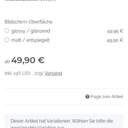
Bildschirm-Oberfläche
glossy / glänzend
49,95 €
matt / entspiegelt
49,90 €
49,90 €
ab
inkl. 19% USt. , zzgl.
Versand
Frage zum Artikel
x
Dieser Artikel hat Variationen. Wählen Sie bitte die
gewünschte Variation aus.