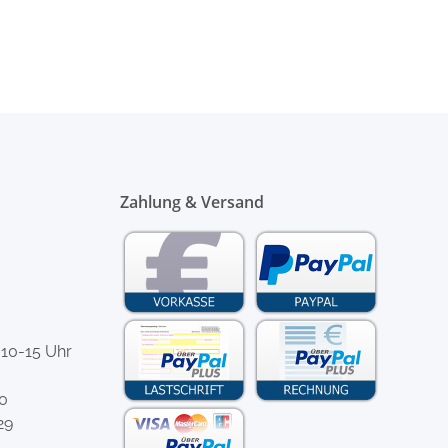
Zahlung & Versand
 10-15 Uhr
-0
29