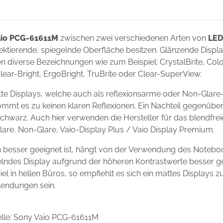
aio PCG-61611M
zwischen zwei verschiedenen Arten von
LED
flektierende, spiegelnde Oberfläche besitzen. Glänzende Disp
 diverse Bezeichnungen wie zum Beispiel: CrystalBrite, Color-
Clear-Bright, ErgoBright, TruBrite oder Clear-SuperView.
e Displays, welche auch als reflexionsarme oder Non-Glare-
ommt es zu keinen klaren Reflexionen. Ein Nachteil gegenüber
chwarz. Auch hier verwenden die Hersteller für das blendfre
Glare, Non-Glare, Vaio-Display Plus / Vaio Display Premium.
 besser geeignet ist, hängt von der Verwendung des Notebo
egelndes Display aufgrund der höheren Kontrastwerte besser g
l in hellen Büros, so empfiehlt es sich ein mattes Displays 
lendungen sein.
lle: Sony Vaio PCG-61611M