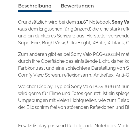
Beschreibung
Bewertungen
Grundsätzlich wird bei dem
15,6"
Notebook
Sony V
(aus dem Englischen für glänzend) die eine stark re
und ein dunkleres Schwarz aus. Hersteller verwenden
SuperFine, BrightView, UltraBright, XBrite, X-black, 
Zum anderen gibt es bei Sony Vaio PCG-61611M matt
durch ihre Oberfläche das einfallende Licht, daher k
Farbkontrast und eine schlechtere Darstellung von S
Comfy View Screen, reflexionsarm, Antireflex, Anti-
Welcher Display-Typ bei Sony Vaio PCG-61611M nun
wird gerne für Filme und Fotos genutzt, ist ein spi
Umgebungen mit vielen Lichtquellen, wie zum Beispie
der Bildschirm frei von störenden Reflexionen und B
Ersatzdisplay passend für folgende Notebook-Mode