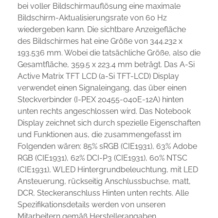
bei voller Bildschirmauflösung eine maximale
Bildschirm-Aktualisierungsrate von 60 Hz
wiedergeben kann. Die sichtbare Anzeigefläche
des Bildschirmes hat eine Größe von 344.232 x
193.536 mm. Wobei die tatsächliche Größe, also die
Gesamtfläche, 359.5 x 223.4 mm beträgt. Das A-Si
Active Matrix TFT LCD (a-Si TFT-LCD) Display
verwendet einen Signaleingang, das über einen
Steckverbinder (I-PEX 20455-040E-12A) hinten
unten rechts angeschlossen wird. Das Notebook
Display zeichnet sich durch spezielle Eigenschaften
und Funktionen aus, die zusammengefasst im
Folgenden wären: 85% sRGB (CIE1931), 63% Adobe
RGB (CIE1931), 62% DCI-P3 (CIE1931), 60% NTSC
(CIE1931), WLED Hintergrundbeleuchtung, mit LED
Ansteuerung, rückseitig Anschlussbuchse, matt,
DCR, Steckeranschluss Hinten unten rechts. Alle
Spezifikationsdetails werden von unseren
Mitarbeitern gemäß Herstellerangaben