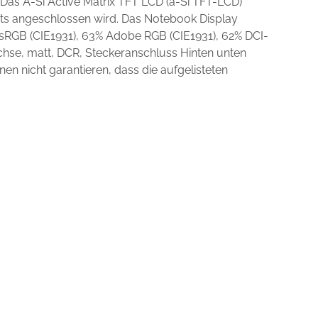
 Das A-Si Active Matrix TFT LCD (a-Si TFT-LCD)
hts angeschlossen wird. Das Notebook Display
 sRGB (CIE1931), 63% Adobe RGB (CIE1931), 62% DCI-
hse, matt, DCR, Steckeranschluss Hinten unten
en nicht garantieren, dass die aufgelisteten