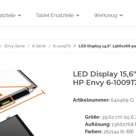
tzteile
Tablet Ersatzteile
Werkzeug
Envy-Serie
6-Serie
6-1009TX
LED Display 15,6" 1366x768 p
LED Display 15,6
HP Envy 6-1009T
Artikelnummer:
640469-G
Größe:
39,62 cm (15,6 
Auflösung:
1366x768 
Farben:
262144 (6-Bit)