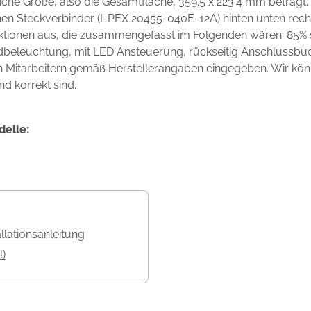
che Größe, also die Gesamtfläche, 359.5 x 223.4 mm beträgt.
nen Steckverbinder (I-PEX 20455-040E-12A) hinten unten rec
unktionen aus, die zusammengefasst im Folgenden wären: 85%
dbeleuchtung, mit LED Ansteuerung, rückseitig Anschlussbuc
en Mitarbeitern gemäß Herstellerangaben eingegeben. Wir könn
nd korrekt sind.
delle:
allationsanleitung
l)