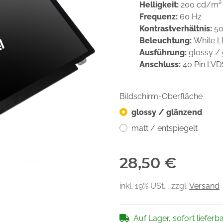
Helligkeit:
200 cd/m²
Frequenz:
60 Hz
Kontrastverhältnis:
50
Beleuchtung:
White 
Ausführung:
glossy /
Anschluss:
40 Pin LV
Bildschirm-Oberfläche
glossy / glänzend
matt / entspiegelt
28,50 €
inkl. 19% USt. , zzgl.
Versand
Auf Lager, sofort lieferb