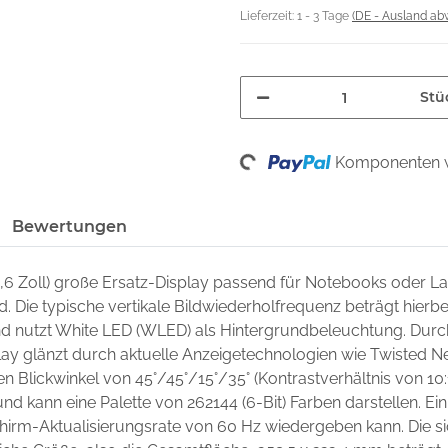
Lieferzeit:
1 - 3 Tage
(DE - Ausland ab
Stü
Loading...
Komponenten w
Bewertungen
5,6 Zoll) große Ersatz-Display passend für Notebooks oder 
nd. Die typische vertikale Bildwiederholfrequenz beträgt hierb
 und nutzt White LED (WLED) als Hintergrundbeleuchtung. Dur
lay glänzt durch aktuelle Anzeigetechnologien wie Twisted Ne
nen Blickwinkel von 45°/45°/15°/35° (Kontrastverhältnis von 10:
nd kann eine Palette von 262144 (6-Bit) Farben darstellen. Ein 
chirm-Aktualisierungsrate von 60 Hz wiedergeben kann. Die si