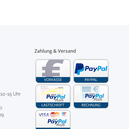
Zahlung & Versand
 10-15 Uhr
-0
29