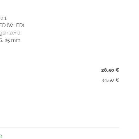
0:1
LED (WLED)
 glänzend
DS, 25 mm
28,50 €
34,50 €
ar