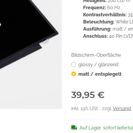
Helligkeit:
200 cd/m²
Frequenz:
60 Hz
Kontrastverhältnis:
35
Beleuchtung:
White 
Ausführung:
matt / en
Anschluss:
40 Pin LV
Bildschirm-Oberfläche
glossy / glänzend
matt / entspiegelt
39,95 €
inkl. 19% USt. , zzgl.
Versand
Auf Lager, sofort lieferb