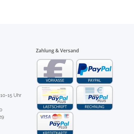
Zahlung & Versand
 10-15 Uhr
-0
29