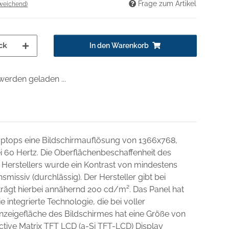
Frage zum Artikel
weichend)
ck
In den Warenkorb
erden geladen ...
Laptops eine Bildschirmauflösung von 1366x768,
ei 60 Hertz. Die Oberflächenbeschaffenheit des
 Herstellers wurde ein Kontrast von mindestens
missiv (durchlässig). Der Hersteller gibt bei
beträgt hierbei annähernd 200 cd/m². Das Panel hat
e integrierte Technologie, die bei voller
nzeigefläche des Bildschirmes hat eine Größe von
ctive Matrix TFT LCD (a-Si TFT-LCD) Display