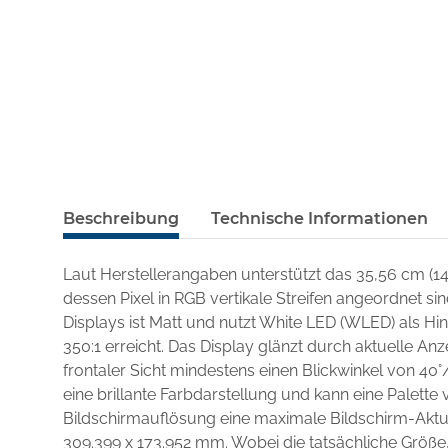
Beschreibung
Technische Informationen
Laut Herstellerangaben unterstützt das 35,56 cm (1
dessen Pixel in RGB vertikale Streifen angeordnet si
Displays ist Matt und nutzt White LED (WLED) als H
350:1 erreicht. Das Display glänzt durch aktuelle An
frontaler Sicht mindestens einen Blickwinkel von 40°
eine brillante Farbdarstellung und kann eine Palette v
Bildschirmauflösung eine maximale Bildschirm-Aktua
309.399 x 173.952 mm. Wobei die tatsächliche Größe,