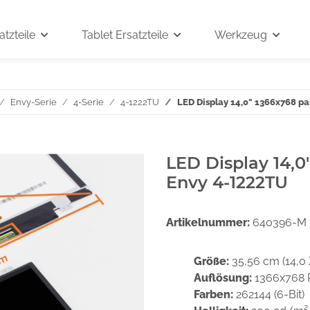
tzteile
Tablet Ersatzteile
Werkzeug
Envy-Serie
4-Serie
4-1222TU
LED Display 14,0" 1366x768 p
LED Display 14,0
Envy 4-1222TU
Artikelnummer:
640396-M
Größe:
35,56 cm (14,0 
Auflösung:
1366x768 
Farben:
262144 (6-Bit)