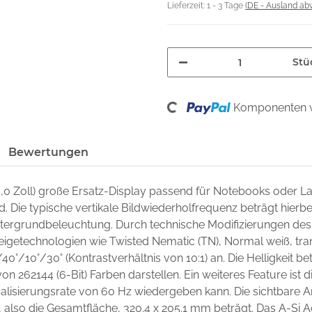
Lieferzeit:
1 - 3 Tage
(DE - Ausland ab
Stü
Loading...
Komponenten w
Bewertungen
4,0 Zoll) große Ersatz-Display passend für Notebooks oder 
nd. Die typische vertikale Bildwiederholfrequenz beträgt hierb
intergrundbeleuchtung. Durch technische Modifizierungen des
zeigetechnologien wie Twisted Nematic (TN), Normal weiß, trans
/40°/10°/30° (Kontrastverhältnis von 10:1) an. Die Helligkeit 
on 262144 (6-Bit) Farben darstellen. Ein weiteres Feature ist di
lisierungsrate von 60 Hz wiedergeben kann. Die sichtbare A
 also die Gesamtfläche, 320.4 x 205.1 mm beträgt. Das A-Si A