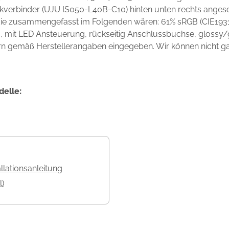
kverbinder (UJU IS050-L40B-C10) hinten unten rechts angesc
 die zusammengefasst im Folgenden wären: 61% sRGB (CIE1931
mit LED Ansteuerung, rückseitig Anschlussbuchse, glossy/gl
rn gemäß Herstellerangaben eingegeben. Wir können nicht gara
delle:
allationsanleitung
l)