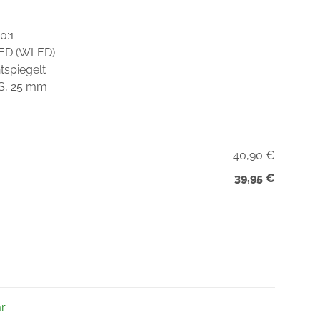
0:1
LED (WLED)
tspiegelt
DS, 25 mm
40,90 €
39,95 €
ar