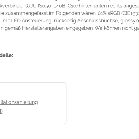
kverbinder (UJU IS050-L40B-C10) hinten unten rechts angesc
 die zusammengefasst im Folgenden wären: 61% sRGB (CIE1931
mit LED Ansteuerung, rückseitig Anschlussbuchse, glossy/gl
rn gemäß Herstellerangaben eingegeben. Wir können nicht gara
delle:
allationsanleitung
l)