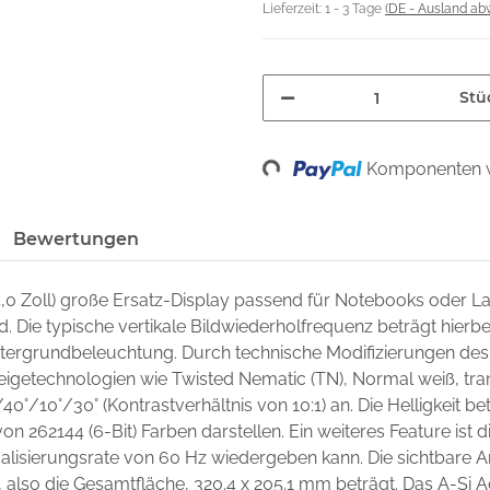
Lieferzeit:
1 - 3 Tage
(DE - Ausland ab
Stü
Komponenten w
Loading...
Bewertungen
4,0 Zoll) große Ersatz-Display passend für Notebooks oder 
nd. Die typische vertikale Bildwiederholfrequenz beträgt hierb
intergrundbeleuchtung. Durch technische Modifizierungen des
zeigetechnologien wie Twisted Nematic (TN), Normal weiß, trans
/40°/10°/30° (Kontrastverhältnis von 10:1) an. Die Helligkeit 
on 262144 (6-Bit) Farben darstellen. Ein weiteres Feature ist di
lisierungsrate von 60 Hz wiedergeben kann. Die sichtbare A
 also die Gesamtfläche, 320.4 x 205.1 mm beträgt. Das A-Si A