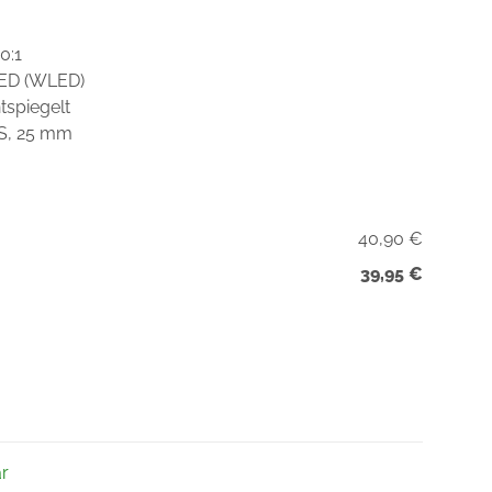
0:1
LED (WLED)
tspiegelt
DS, 25 mm
40,90 €
39,95 €
ar