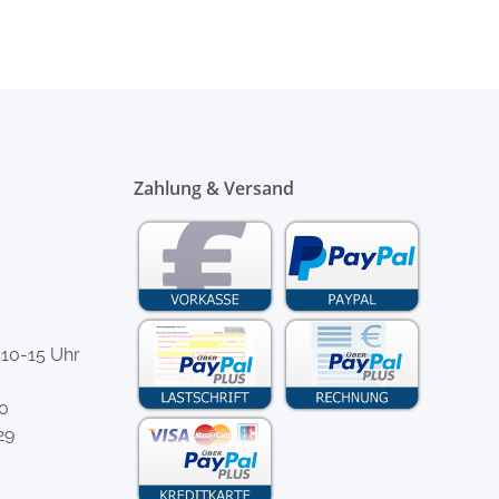
Zahlung & Versand
 10-15 Uhr
-0
29