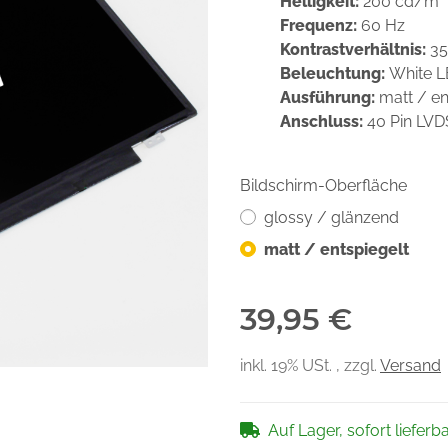
Helligkeit:
200 cd/m²
Frequenz:
60 Hz
Kontrastverhältnis:
35
Beleuchtung:
White 
Ausführung:
matt / en
Anschluss:
40 Pin LV
Bildschirm-Oberfläche
glossy / glänzend
matt / entspiegelt
39,95 €
inkl. 19% USt. , zzgl.
Versand
Auf Lager, sofort lieferb