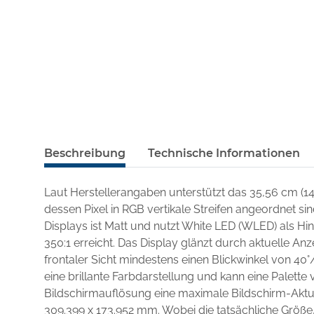
Beschreibung
Technische Informationen
Laut Herstellerangaben unterstützt das 35,56 cm (1
dessen Pixel in RGB vertikale Streifen angeordnet si
Displays ist Matt und nutzt White LED (WLED) als H
350:1 erreicht. Das Display glänzt durch aktuelle An
frontaler Sicht mindestens einen Blickwinkel von 40°
eine brillante Farbdarstellung und kann eine Palette v
Bildschirmauflösung eine maximale Bildschirm-Aktua
309.399 x 173.952 mm. Wobei die tatsächliche Größe,