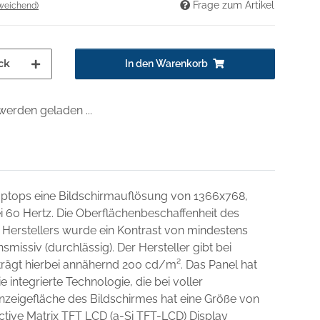
Frage zum Artikel
weichend)
ck
In den Warenkorb
erden geladen ...
Laptops eine Bildschirmauflösung von 1366x768,
ei 60 Hertz. Die Oberflächenbeschaffenheit des
 Herstellers wurde ein Kontrast von mindestens
missiv (durchlässig). Der Hersteller gibt bei
beträgt hierbei annähernd 200 cd/m². Das Panel hat
e integrierte Technologie, die bei voller
nzeigefläche des Bildschirmes hat eine Größe von
ctive Matrix TFT LCD (a-Si TFT-LCD) Display